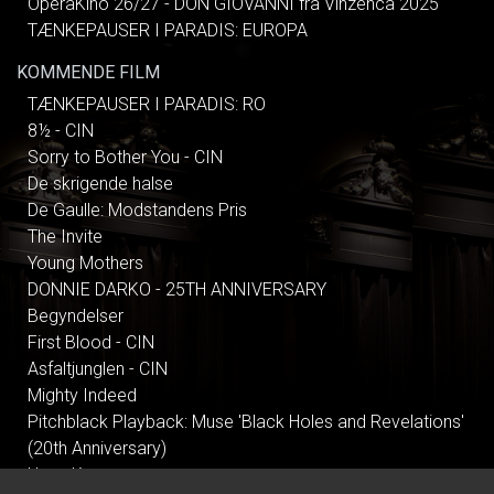
OperaKino 26/27 - DON GIOVANNI fra Vinzenca 2025
TÆNKEPAUSER I PARADIS: EUROPA
KOMMENDE FILM
TÆNKEPAUSER I PARADIS: RO
8½ - CIN
Sorry to Bother You - CIN
De skrigende halse
De Gaulle: Modstandens Pris
The Invite
Young Mothers
DONNIE DARKO - 25TH ANNIVERSARY
Begyndelser
First Blood - CIN
Asfaltjunglen - CIN
Mighty Indeed
Pitchblack Playback: Muse 'Black Holes and Revelations'
(20th Anniversary)
Hana Korea