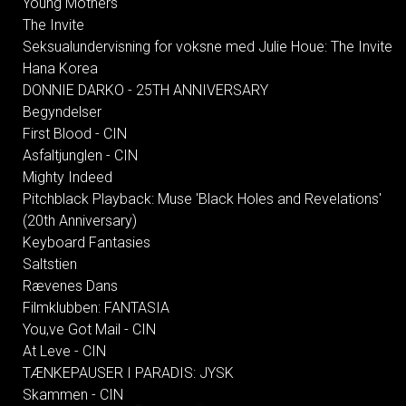
Young Mothers
The Invite
Seksualundervisning for voksne med Julie Houe: The Invite
Hana Korea
DONNIE DARKO - 25TH ANNIVERSARY
Begyndelser
First Blood - CIN
Asfaltjunglen - CIN
Mighty Indeed
Pitchblack Playback: Muse 'Black Holes and Revelations'
(20th Anniversary)
Keyboard Fantasies
Saltstien
Rævenes Dans
Filmklubben: FANTASIA
You,ve Got Mail - CIN
At Leve - CIN
TÆNKEPAUSER I PARADIS: JYSK
Skammen - CIN