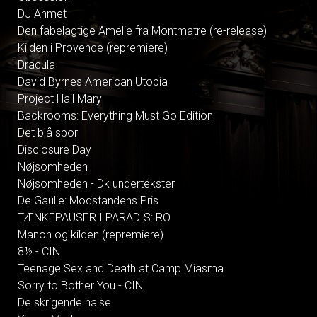
DJ Ahmet
Den fabelagtige Amelie fra Montmatre (re-release)
Kilden i Provence (repremiere)
Dracula
David Byrnes American Utopia
Project Hail Mary
Backrooms: Everything Must Go Edition
Det blå spor
Disclosure Day
Nøjsomheden
Nøjsomheden - Dk undertekster
De Gaulle: Modstandens Pris
TÆNKEPAUSER I PARADIS: RO
Manon og kilden (repremiere)
8½ - CIN
Teenage Sex and Death at Camp Miasma
Sorry to Bother You - CIN
De skrigende halse