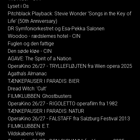
Lyset i Os
Pitchblack Playback: Stevie Wonder 'Songs in the Key of
Life' (50th Anniversary)
DR Symfoniorkestret og Esa-Pekka Salonen
Woodoo - rædslernes hotel - CIN
Fuglen og den fattige
Den søde kløe - CIN
AGAVE: The Spirit of a Nation
OperaKino 26/27 - TRYLLEFLØJTEN fra Wien opera 2025
Agatha's Almanac
TÆNKEPAUSER I PARADIS: BIER
Dread Witch: 'Cult'
FILMKLUBBEN: Ghostbusters
OperaKino 26/27 - RIGOLETTO operafilm fra 1982
TÆNKEPAUSER I PARADIS: NATUR
OperaKino 26/27 - FALSTAFF fra Salzburg Festival 2013
FILMKLUBBEN: E.T.
Vildskabens Veje