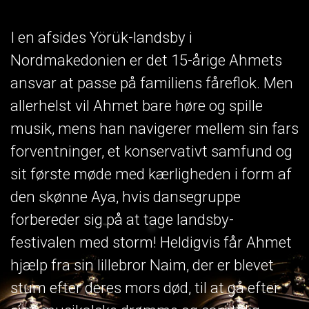
I en afsides Yörük-landsby i
Nordmakedonien er det 15-årige Ahmets
ansvar at passe på familiens fåreflok. Men
allerhelst vil Ahmet bare høre og spille
musik, mens han navigerer mellem sin fars
forventninger, et konservativt samfund og
sit første møde med kærligheden i form af
den skønne Aya, hvis dansegruppe
forbereder sig på at tage landsby-
festivalen med storm! Heldigvis får Ahmet
hjælp fra sin lillebror Naim, der er blevet
stum efter deres mors død, til at gå efter