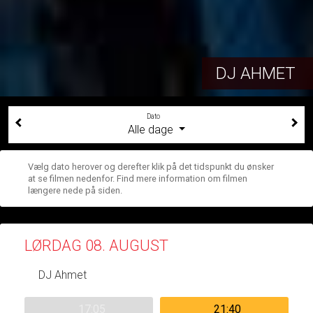
DJ AHMET
Dato
Alle dage
Vælg dato herover og derefter klik på det tidspunkt du ønsker
at se filmen nedenfor. Find mere information om filmen
længere nede på siden.
LØRDAG 08. AUGUST
DJ Ahmet
17:05
21:40