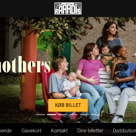
Øst for Paradis
KØB BILLET
ende
Gavekort
Kontakt
Dine billetter
Distributio