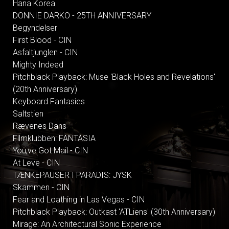
Hana Korea
DONNIE DARKO - 25TH ANNIVERSARY
Begyndelser
First Blood - CIN
Asfaltjunglen - CIN
Mighty Indeed
Pitchblack Playback: Muse 'Black Holes and Revelations'
(20th Anniversary)
Keyboard Fantasies
Saltstien
Rævenes Dans
Filmklubben: FANTASIA
You,ve Got Mail - CIN
At Leve - CIN
TÆNKEPAUSER I PARADIS: JYSK
Skammen - CIN
Fear and Loathing in Las Vegas - CIN
Pitchblack Playback: Outkast 'ATLiens' (30th Anniversary)
Mirage: An Architectural Sonic Experience