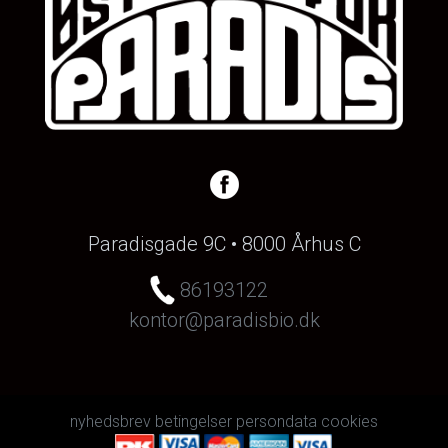
Paradisgade 9C • 8000 Århus C
86193122
kontor@paradisbio.dk
nyhedsbrev
betingelser
persondata
cookies