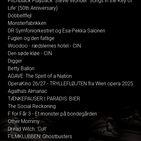
Pitchblack Playback: Stevie Wonder 'Songs in the Key of
Life' (50th Anniversary)
Dobbeltfejl
Monsterfabrikken
DR Symfoniorkestret og Esa-Pekka Salonen
Fuglen og den fattige
Woodoo - rædslernes hotel - CIN
Den søde kløe - CIN
Digger
Betty Ballon
AGAVE: The Spirit of a Nation
OperaKino 26/27 - TRYLLEFLØJTEN fra Wien opera 2025
Agatha's Almanac
TÆNKEPAUSER I PARADIS: BIER
The Social Reckoning
F for Får 3 - Et monster på bondegården
Other Mommy
Dread Witch: 'Cult'
FILMKLUBBEN: Ghostbusters