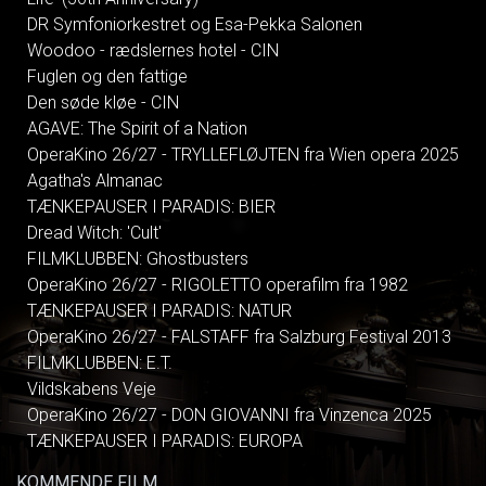
DR Symfoniorkestret og Esa-Pekka Salonen
Woodoo - rædslernes hotel - CIN
Fuglen og den fattige
Den søde kløe - CIN
AGAVE: The Spirit of a Nation
OperaKino 26/27 - TRYLLEFLØJTEN fra Wien opera 2025
Agatha's Almanac
TÆNKEPAUSER I PARADIS: BIER
Dread Witch: 'Cult'
FILMKLUBBEN: Ghostbusters
OperaKino 26/27 - RIGOLETTO operafilm fra 1982
TÆNKEPAUSER I PARADIS: NATUR
OperaKino 26/27 - FALSTAFF fra Salzburg Festival 2013
FILMKLUBBEN: E.T.
Vildskabens Veje
OperaKino 26/27 - DON GIOVANNI fra Vinzenca 2025
TÆNKEPAUSER I PARADIS: EUROPA
KOMMENDE FILM