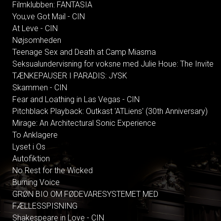
Filmklubben: FANTASIA
You,ve Got Mail - CIN
At Leve - CIN
Nøjsomheden
Teenage Sex and Death at Camp Miasma
Seksualundervisning for voksne med Julie Houe: The Invite
TÆNKEPAUSER I PARADIS: JYSK
Skammen - CIN
Fear and Loathing in Las Vegas - CIN
Pitchblack Playback: Outkast 'ATLiens' (30th Anniversary)
Mirage: An Architectural Sonic Experience
To Anklagere
Lyset i Os
Autofiktion
No Rest for the Wicked
Burning Voice
GRØN BIO OM FØDEVARESYSTEMET MED
FÆLLESSPISNING
Shakespeare in Love - CIN