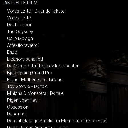
AKTUELLE FILM
Vores Løfte - Dk undertekster
Vores Løfte
Det blå spor
The Odyssey
Calle Malaga
Affektionsværdi
Enzo
Eleanors sandhed
Da Mumbo Jumbo blev kæmpestor
Bjergkøbing Grand Prix
Father Mother Sister Brother
Toy Story 5 - Dk tale
Minions & Monsters - Dk tale
Pigen uden navn
Obsession
DJ Ahmet
Den fabelagtige Amelie fra Montmatre (re-release)
David Byrnes American Utopia