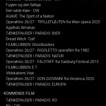
Fuglen og den fattige
Den søde kløe - CIN
AGAVE: The Spirit of a Nation
OperaKino 26/27 - TRYLLEFLØJTEN fra Wien opera 2025
Agatha's Almanac
TÆNKEPAUSER I PARADIS: BIER
Dread Witch: 'Cult'
FILMKLUBBEN: Ghostbusters
OperaKino 26/27 - RIGOLETTO operafilm fra 1982
TÆNKEPAUSER I PARADIS: NATUR
OperaKino 26/27 - FALSTAFF fra Salzburg Festival 2013
FILMKLUBBEN: E.T.
Vildskabens Veje
OperaKino 26/27 - DON GIOVANNI fra Vinzenca 2025
TÆNKEPAUSER I PARADIS: EUROPA
KOMMENDE FILM
TÆNKEPAUSER I PARADIS: RO
8½ - CIN