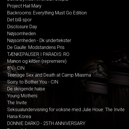
Project Hail Mary
Backrooms: Everything Must Go Edition
Det blå spor
Disclosure Day
Nøjsomheden
Nøjsomheden - Dk undertekster
De Gaulle: Modstandens Pris
TÆNKEPAUSER I PARADIS: RO
Manon og kilden (repremiere)
8½ - CIN
Teenage Sex and Death at Camp Miasma
Sorry to Bother You - CIN
De skrigende halse
Young Mothers
The Invite
Seksualundervisning for voksne med Julie Houe: The Invite
Hana Korea
DONNIE DARKO - 25TH ANNIVERSARY