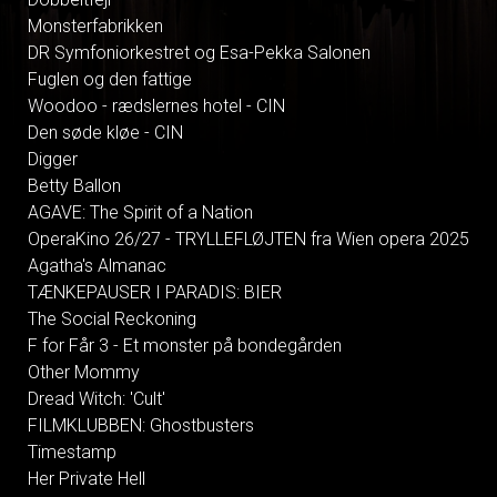
Monsterfabrikken
DR Symfoniorkestret og Esa-Pekka Salonen
Fuglen og den fattige
Woodoo - rædslernes hotel - CIN
Den søde kløe - CIN
Digger
Betty Ballon
AGAVE: The Spirit of a Nation
OperaKino 26/27 - TRYLLEFLØJTEN fra Wien opera 2025
Agatha's Almanac
TÆNKEPAUSER I PARADIS: BIER
The Social Reckoning
F for Får 3 - Et monster på bondegården
Other Mommy
Dread Witch: 'Cult'
FILMKLUBBEN: Ghostbusters
Timestamp
Her Private Hell