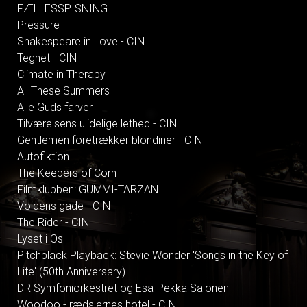
FÆLLESSPISNING
Pressure
Shakespeare in Love - CIN
Tegnet - CIN
Climate in Therapy
All These Summers
Alle Guds farver
Tilværelsens ulidelige lethed - CIN
Gentlemen foretrækker blondiner - CIN
Autofiktion
The Keepers of Corn
Filmklubben: GUMMI-TARZAN
Voldens gade - CIN
The Rider - CIN
Lyset i Os
Pitchblack Playback: Stevie Wonder 'Songs in the Key of
Life' (50th Anniversary)
DR Symfoniorkestret og Esa-Pekka Salonen
Woodoo - rædslernes hotel - CIN