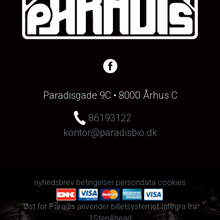
Paradisgade 9C • 8000 Århus C
86193122
kontor@paradisbio.dk
nyhedsbrev
betingelser
persondata
cookies
Øst for Paradis anvender
billetsystemet Integra
fra
1StepAhead