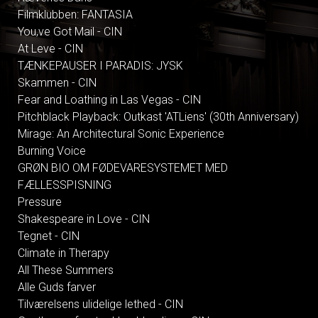
Filmklubben: FANTASIA
You,ve Got Mail - CIN
At Leve - CIN
TÆNKEPAUSER I PARADIS: JYSK
Skammen - CIN
Fear and Loathing in Las Vegas - CIN
Pitchblack Playback: Outkast 'ATLiens' (30th Anniversary)
Mirage: An Architectural Sonic Experience
Burning Voice
GRØN BIO OM FØDEVARESYSTEMET MED
FÆLLESSPISNING
Pressure
Shakespeare in Love - CIN
Tegnet - CIN
Climate in Therapy
All These Summers
Alle Guds farver
Tilværelsens ulidelige lethed - CIN