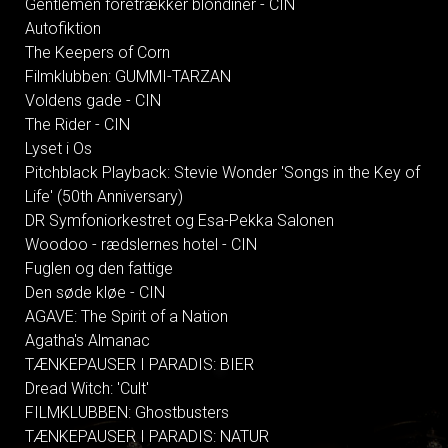
Gentlemen foretrækker blondiner - CIN
Autofiktion
The Keepers of Corn
Filmklubben: GUMMI-TARZAN
Voldens gade - CIN
The Rider - CIN
Lyset i Os
Pitchblack Playback: Stevie Wonder 'Songs in the Key of
Life' (50th Anniversary)
DR Symfoniorkestret og Esa-Pekka Salonen
Woodoo - rædslernes hotel - CIN
Fuglen og den fattige
Den søde kløe - CIN
AGAVE: The Spirit of a Nation
Agatha's Almanac
TÆNKEPAUSER I PARADIS: BIER
Dread Witch: 'Cult'
FILMKLUBBEN: Ghostbusters
TÆNKEPAUSER I PARADIS: NATUR