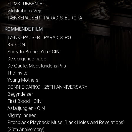
FILMKLUBBEN: E.T.
Vildskabens Veje
TÆNKEPAUSER I PARADIS: EUROPA
KOMMENDE FILM
TÆNKEPAUSER I PARADIS: RO
8½ - CIN
Sorry to Bother You - CIN
De skrigende halse
De Gaulle: Modstandens Pris
The Invite
Young Mothers
DONNIE DARKO - 25TH ANNIVERSARY
Begyndelser
First Blood - CIN
Asfaltjunglen - CIN
Mighty Indeed
Pitchblack Playback: Muse 'Black Holes and Revelations'
(20th Anniversary)