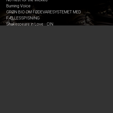
Burning Voice
GRØN BIO OM FØDEVARESYSTEMET MED
FÆLLESSPISNING
Shakespeare in Love - CIN
Tegnet - CIN
Nøjsomheden - Dk undertekster
Climate in Therapy
All These Summers
Pressure
Dont Look Back in Anger
Primavera
Alle Guds farver
Tilværelsens ulidelige lethed - CIN
Gentlemen foretrækker blondiner - CIN
Palæstina 1936
Resident Evil
The Uprising
The Keepers of Corn