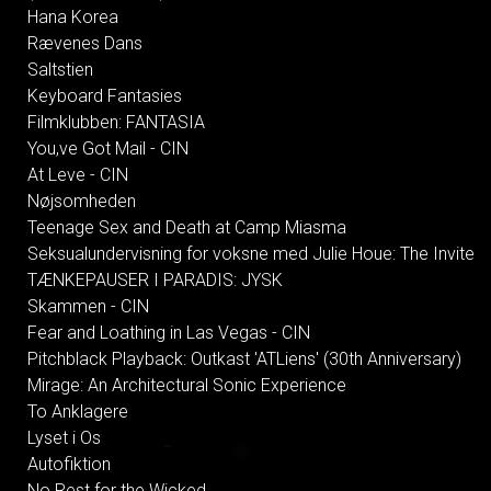
Hana Korea
Rævenes Dans
Saltstien
Keyboard Fantasies
Filmklubben: FANTASIA
You,ve Got Mail - CIN
At Leve - CIN
Nøjsomheden
Teenage Sex and Death at Camp Miasma
Seksualundervisning for voksne med Julie Houe: The Invite
TÆNKEPAUSER I PARADIS: JYSK
Skammen - CIN
Fear and Loathing in Las Vegas - CIN
Pitchblack Playback: Outkast 'ATLiens' (30th Anniversary)
Mirage: An Architectural Sonic Experience
To Anklagere
Lyset i Os
Autofiktion
No Rest for the Wicked