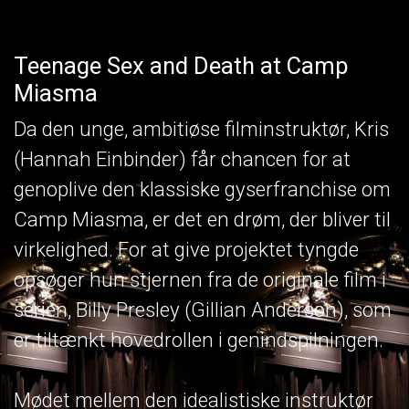
Teenage Sex and Death at Camp
Miasma
Da den unge, ambitiøse filminstruktør, Kris
(Hannah Einbinder) får chancen for at
genoplive den klassiske gyserfranchise om
Camp Miasma, er det en drøm, der bliver til
virkelighed. For at give projektet tyngde
opsøger hun stjernen fra de originale film i
serien, Billy Presley (Gillian Anderson), som
er tiltænkt hovedrollen i genindspilningen.
Mødet mellem den idealistiske instruktør