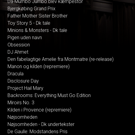
Da Mumbo Jumbo blev kæmpestor
Bjergkøbing Grand Prix
Father Mother Sister Brother
Toy Story 5 - Dk tale
Minions & Monsters - Dk tale
Pigen uden navn
Obsession
DJ Ahmet
Den fabelagtige Amelie fra Montmatre (re-release)
Manon og kilden (repremiere)
Dracula
Disclosure Day
Project Hail Mary
Backrooms: Everything Must Go Edition
Miroirs No. 3
Kilden i Provence (repremiere)
Nøjsomheden
Nøjsomheden - Dk undertekster
De Gaulle: Modstandens Pris