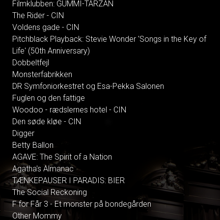
Filmklubben: GUMMI-TARZAN
The Rider - CIN
Voldens gade - CIN
Pitchblack Playback: Stevie Wonder 'Songs in the Key of
Life' (50th Anniversary)
Dobbeltfejl
Monsterfabrikken
DR Symfoniorkestret og Esa-Pekka Salonen
Fuglen og den fattige
Woodoo - rædslernes hotel - CIN
Den søde kløe - CIN
Digger
Betty Ballon
AGAVE: The Spirit of a Nation
Agatha's Almanac
TÆNKEPAUSER I PARADIS: BIER
The Social Reckoning
F for Får 3 - Et monster på bondegården
Other Mommy