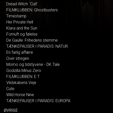
Dread Witch: 'Cult'
FILMKLUBBEN: Ghostbusters
Timestamp
Her Private Hell
Klara and the Sun
Fornuft og følelse
De Gaulle: Frihedens stemme
TÆNKEPAUSER I PARADIS: NATUR
En farlig affære
Over stregen
Momo og tidstyvene - DK Tale
Godzilla Minus Zero
FILMKLUBBEN: E.T.
Vildskabens Veje
Cute
Wild Horse Nine
TÆNKEPAUSER I PARADIS: EUROPA
ØVRIGE