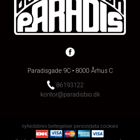
Paradisgade 9C • 8000 Århus C
86193122
kontor@paradisbio.dk
nyhedsbrev
betingelser
persondata
cookies