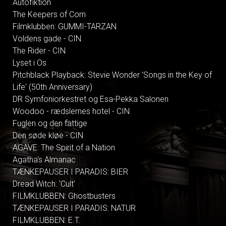
Autofiktion
The Keepers of Corn
Filmklubben: GUMMI-TARZAN
Voldens gade - CIN
The Rider - CIN
Lyset i Os
Pitchblack Playback: Stevie Wonder 'Songs in the Key of
Life' (50th Anniversary)
DR Symfoniorkestret og Esa-Pekka Salonen
Woodoo - rædslernes hotel - CIN
Fuglen og den fattige
Den søde kløe - CIN
AGAVE: The Spirit of a Nation
Agatha's Almanac
TÆNKEPAUSER I PARADIS: BIER
Dread Witch: 'Cult'
FILMKLUBBEN: Ghostbusters
TÆNKEPAUSER I PARADIS: NATUR
FILMKLUBBEN: E.T.