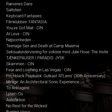
Rævenes Dans
Saltstien
Keyboard Fantasies
Filmklubben: FANTASIA
You,ve Got Mail - CIN
At Leve - CIN
Nøjsomheden
Teenage Sex and Death at Camp Miasma
Seksualundervisning for voksne med Julie Houe: The Invite
TÆNKEPAUSER I PARADIS: JYSK
Skammen - CIN
Fear and Loathing in Las Vegas - CIN
Pitchblack Playback: Outkast 'ATLiens' (30th Anniversary)
Mirage: An Architectural Sonic Experience
To Anklagere
Lyset i Os
Autofiktion
No Rest for the Wicked
Burning Voice