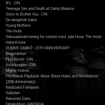
8½ - CIN
Teenage Sex and Death at Camp Miasma
Sorry to Bother You - CIN
De skrigende halse
Young Mothers
The Invite
Seksualundervisning for voksne med Julie Houe: The Invite
Hana Korea
DONNIE DARKO - 25TH ANNIVERSARY
Begyndelser
First Blood - CIN
Asfaltjunglen - CIN
Mighty Indeed
Pitchblack Playback: Muse 'Black Holes and Revelations'
(20th Anniversary)
Keyboard Fantasies
Saltstien
Rævenes Dans
Filmklubben: FANTASIA