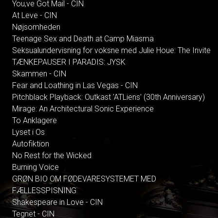
You,ve Got Mail - CIN
At Leve - CIN
Nøjsomheden
Teenage Sex and Death at Camp Miasma
Seksualundervisning for voksne med Julie Houe: The Invite
TÆNKEPAUSER I PARADIS: JYSK
Skammen - CIN
Fear and Loathing in Las Vegas - CIN
Pitchblack Playback: Outkast 'ATLiens' (30th Anniversary)
Mirage: An Architectural Sonic Experience
To Anklagere
Lyset i Os
Autofiktion
No Rest for the Wicked
Burning Voice
GRØN BIO OM FØDEVARESYSTEMET MED
FÆLLESSPISNING
Shakespeare in Love - CIN
Tegnet - CIN