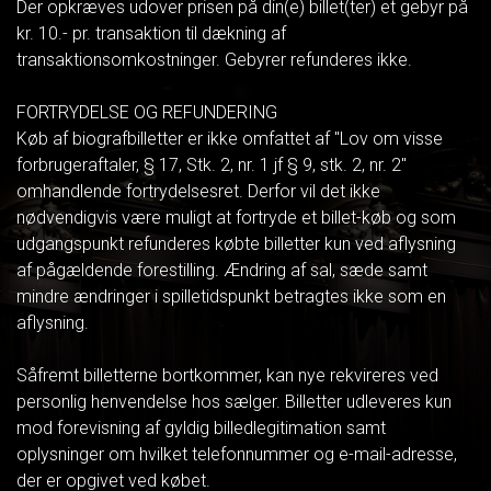
Der opkræves udover prisen på din(e) billet(ter) et gebyr på
kr. 10.- pr. transaktion til dækning af
transaktionsomkostninger. Gebyrer refunderes ikke.
FORTRYDELSE OG REFUNDERING
Køb af biografbilletter er ikke omfattet af "Lov om visse
forbrugeraftaler, § 17, Stk. 2, nr. 1 jf § 9, stk. 2, nr. 2"
omhandlende fortrydelsesret. Derfor vil det ikke
nødvendigvis være muligt at fortryde et billet-køb og som
udgangspunkt refunderes købte billetter kun ved aflysning
af pågældende forestilling. Ændring af sal, sæde samt
mindre ændringer i spilletidspunkt betragtes ikke som en
aflysning.
Såfremt billetterne bortkommer, kan nye rekvireres ved
personlig henvendelse hos sælger. Billetter udleveres kun
mod forevisning af gyldig billedlegitimation samt
oplysninger om hvilket telefonnummer og e-mail-adresse,
der er opgivet ved købet.