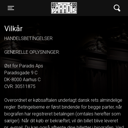
Øst for Paradis
Toggle navigation
Vilkår
HANDELSBETINGELSER
GENERELLE OPLYSNINGER:
Øst for Paradis Aps
Paradisgade 9 C
DK-8000 Aarhus C
CVR: 30511875
Overordnet er købsaftalen underlagt dansk rets almindelige
regler. Betingelserne er først bindende for begge parter, når
biografen har registreret betalingen (omtales herefter som
sælger). Når dit køb er bekræftet, vil din billet blive leveret
pr. e-mail. Du kan også afhente dine billetter i biografen. Ved