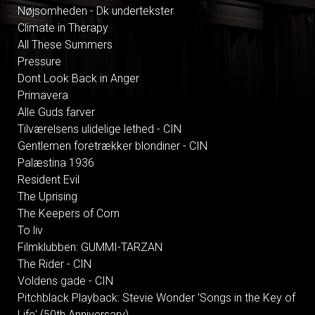
Nøjsomheden - Dk undertekster
Climate in Therapy
All These Summers
Pressure
Dont Look Back in Anger
Primavera
Alle Guds farver
Tilværelsens ulidelige lethed - CIN
Gentlemen foretrækker blondiner - CIN
Palæstina 1936
Resident Evil
The Uprising
The Keepers of Corn
To liv
Filmklubben: GUMMI-TARZAN
The Rider - CIN
Voldens gade - CIN
Pitchblack Playback: Stevie Wonder 'Songs in the Key of
Life' (50th Anniversary)