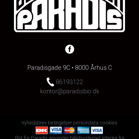
Paradisgade 9C • 8000 Århus C
86193122
kontor@paradisbio.dk
nyhedsbrev
betingelser
persondata
cookies
Øst for Paradis anvender
billetsystemet Integra
fra