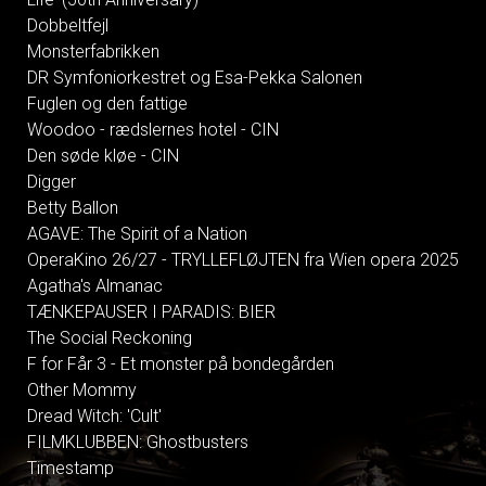
Dobbeltfejl
Monsterfabrikken
DR Symfoniorkestret og Esa-Pekka Salonen
Fuglen og den fattige
Woodoo - rædslernes hotel - CIN
Den søde kløe - CIN
Digger
Betty Ballon
AGAVE: The Spirit of a Nation
OperaKino 26/27 - TRYLLEFLØJTEN fra Wien opera 2025
Agatha's Almanac
TÆNKEPAUSER I PARADIS: BIER
The Social Reckoning
F for Får 3 - Et monster på bondegården
Other Mommy
Dread Witch: 'Cult'
FILMKLUBBEN: Ghostbusters
Timestamp