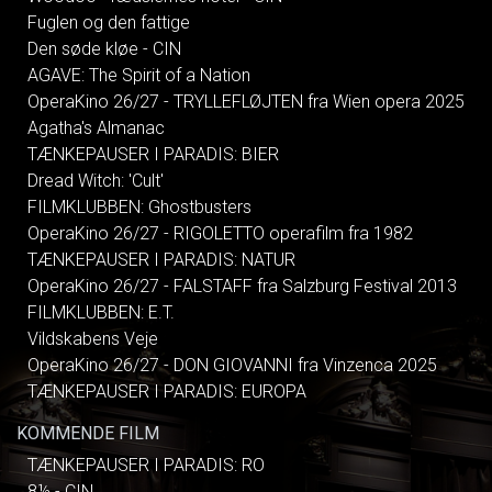
Fuglen og den fattige
Den søde kløe - CIN
AGAVE: The Spirit of a Nation
OperaKino 26/27 - TRYLLEFLØJTEN fra Wien opera 2025
Agatha's Almanac
TÆNKEPAUSER I PARADIS: BIER
Dread Witch: 'Cult'
FILMKLUBBEN: Ghostbusters
OperaKino 26/27 - RIGOLETTO operafilm fra 1982
TÆNKEPAUSER I PARADIS: NATUR
OperaKino 26/27 - FALSTAFF fra Salzburg Festival 2013
FILMKLUBBEN: E.T.
Vildskabens Veje
OperaKino 26/27 - DON GIOVANNI fra Vinzenca 2025
TÆNKEPAUSER I PARADIS: EUROPA
KOMMENDE FILM
TÆNKEPAUSER I PARADIS: RO
8½ - CIN