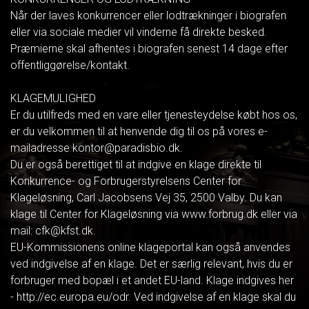
Når der laves konkurrencer eller lodtrækninger i biografen
eller via sociale medier vil vinderne få direkte besked.
Præmierne skal afhentes i biografen senest 14 dage efter
offentliggørelse/kontakt.
KLAGEMULIGHED
Er du utilfreds med en vare eller tjenesteydelse købt hos os,
er du velkommen til at henvende dig til os på vores e-
mailadresse kontor@paradisbio.dk.
Du er også berettiget til at indgive en klage direkte til
Konkurrence- og Forbrugerstyrelsens Center for
Klageløsning, Carl Jacobsens Vej 35, 2500 Valby. Du kan
klage til Center for Klageløsning via www.forbrug.dk eller via
mail: cfk@kfst.dk.
EU-Kommissionens online klageportal kan også anvendes
ved indgivelse af en klage. Det er særlig relevant, hvis du er
forbruger med bopæl i et andet EU-land. Klage indgives her
- http://ec.europa.eu/odr. Ved indgivelse af en klage skal du