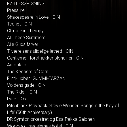
FÆLLESSPISNING
Pressure
Shakespeare in Love - CIN
Tegnet - CIN
Climate in Therapy
All These Summers
Alle Guds farver
Tilværelsens ulidelige lethed - CIN
Gentlemen foretrækker blondiner - CIN
Autofiktion
The Keepers of Corn
Filmklubben: GUMMI-TARZAN
Voldens gade - CIN
The Rider - CIN
Lyset i Os
Pitchblack Playback: Stevie Wonder 'Songs in the Key of
Life' (50th Anniversary)
DR Symfoniorkestret og Esa-Pekka Salonen
Woodoo - rædslernes hotel - CIN