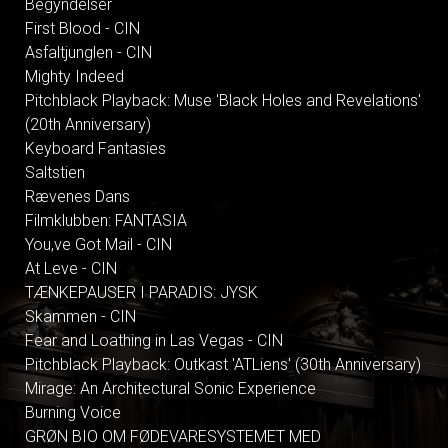
Begyndelser
First Blood - CIN
Asfaltjunglen - CIN
Mighty Indeed
Pitchblack Playback: Muse 'Black Holes and Revelations'
(20th Anniversary)
Keyboard Fantasies
Saltstien
Rævenes Dans
Filmklubben: FANTASIA
You,ve Got Mail - CIN
At Leve - CIN
TÆNKEPAUSER I PARADIS: JYSK
Skammen - CIN
Fear and Loathing in Las Vegas - CIN
Pitchblack Playback: Outkast 'ATLiens' (30th Anniversary)
Mirage: An Architectural Sonic Experience
Burning Voice
GRØN BIO OM FØDEVARESYSTEMET MED