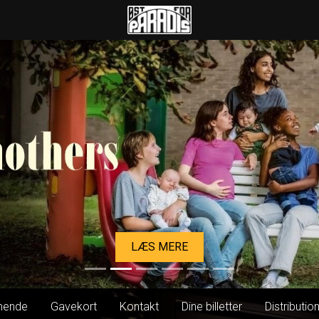
Øst for Paradis
LÆS MERE
ende
Gavekort
Kontakt
Dine billetter
Distributio