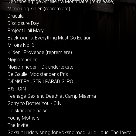
Den fabelagtige Amelie fra Montmatre (re-release)
Manon og kilden (repremiere)
Dracula
Disclosure Day
Project Hail Mary
Backrooms: Everything Must Go Edition
Miroirs No. 3
Kilden i Provence (repremiere)
Nøjsomheden
Nøjsomheden - Dk undertekster
De Gaulle: Modstandens Pris
TÆNKEPAUSER I PARADIS: RO
8½ - CIN
Teenage Sex and Death at Camp Miasma
Sorry to Bother You - CIN
De skrigende halse
Young Mothers
The Invite
Seksualundervisning for voksne med Julie Houe: The Invite