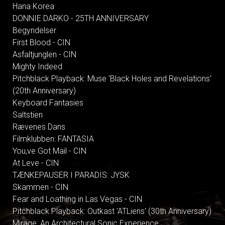
Hana Korea
DONNIE DARKO - 25TH ANNIVERSARY
Begyndelser
First Blood - CIN
Asfaltjunglen - CIN
Mighty Indeed
Pitchblack Playback: Muse 'Black Holes and Revelations'
(20th Anniversary)
Keyboard Fantasies
Saltstien
Rævenes Dans
Filmklubben: FANTASIA
You,ve Got Mail - CIN
At Leve - CIN
TÆNKEPAUSER I PARADIS: JYSK
Skammen - CIN
Fear and Loathing in Las Vegas - CIN
Pitchblack Playback: Outkast 'ATLiens' (30th Anniversary)
Mirage: An Architectural Sonic Experience