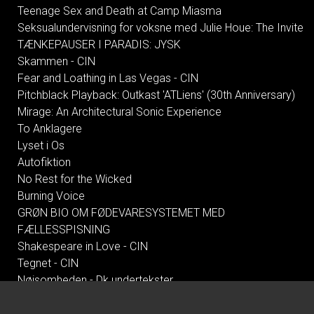
Teenage Sex and Death at Camp Miasma
Seksualundervisning for voksne med Julie Houe: The Invite
TÆNKEPAUSER I PARADIS: JYSK
Skammen - CIN
Fear and Loathing in Las Vegas - CIN
Pitchblack Playback: Outkast 'ATLiens' (30th Anniversary)
Mirage: An Architectural Sonic Experience
To Anklagere
Lyset i Os
Autofiktion
No Rest for the Wicked
Burning Voice
GRØN BIO OM FØDEVARESYSTEMET MED
FÆLLESSPISNING
Shakespeare in Love - CIN
Tegnet - CIN
Nøjsomheden - Dk undertekster
Climate in Therapy
All These Summers