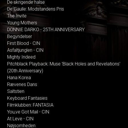
De skrigende halse
De Gaulle: Modstandens Pris
The Invite
Young Mothers
DONNIE DARKO - 25TH ANNIVERSARY
Begyndelser
First Blood - CIN
Asfaltjunglen - CIN
Mighty Indeed
Pitchblack Playback: Muse 'Black Holes and Revelations'
(20th Anniversary)
Hana Korea
Rævenes Dans
Saltstien
Keyboard Fantasies
Filmklubben: FANTASIA
You,ve Got Mail - CIN
At Leve - CIN
Nøjsomheden