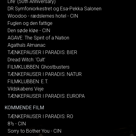
Life' (50th Anniversary)
DR Symfoniorkestret og Esa-Pekka Salonen
Woodoo - rædslernes hotel - CIN
Fuglen og den fattige
Den søde kløe - CIN
AGAVE: The Spirit of a Nation
Agatha's Almanac
TÆNKEPAUSER I PARADIS: BIER
Dread Witch: 'Cult'
FILMKLUBBEN: Ghostbusters
TÆNKEPAUSER I PARADIS: NATUR
FILMKLUBBEN: E.T.
Vildskabens Veje
TÆNKEPAUSER I PARADIS: EUROPA
KOMMENDE FILM
TÆNKEPAUSER I PARADIS: RO
8½ - CIN
Sorry to Bother You - CIN