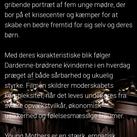
gribende portræt af fem unge mødre, der
bor på et krisecenter og kæmper for at
skabe en bedre fremtid for sig selv og deres
børn.
Med deres karakteristiske blik følger
Dardenne-brødrene kvinderne i en hverdag
præget af både sårbarhed og ukuelig
styrke. Filmen skildrer moderskabets
kompleksitet, når det leves under pres fra
svære opvækstvilkår, økonomisk
usikkerhed og følelsesmæssige traumer.
Young Mothers er en stærk, empatisk