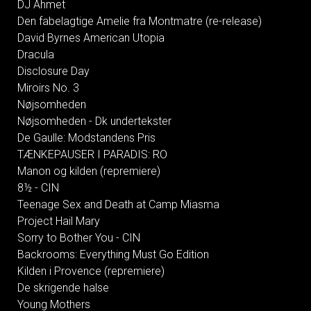
DJ Ahmet
Den fabelagtige Amelie fra Montmatre (re-release)
David Byrnes American Utopia
Dracula
Disclosure Day
Miroirs No. 3
Nøjsomheden
Nøjsomheden - Dk undertekster
De Gaulle: Modstandens Pris
TÆNKEPAUSER I PARADIS: RO
Manon og kilden (repremiere)
8½ - CIN
Teenage Sex and Death at Camp Miasma
Project Hail Mary
Sorry to Bother You - CIN
Backrooms: Everything Must Go Edition
Kilden i Provence (repremiere)
De skrigende halse
Young Mothers