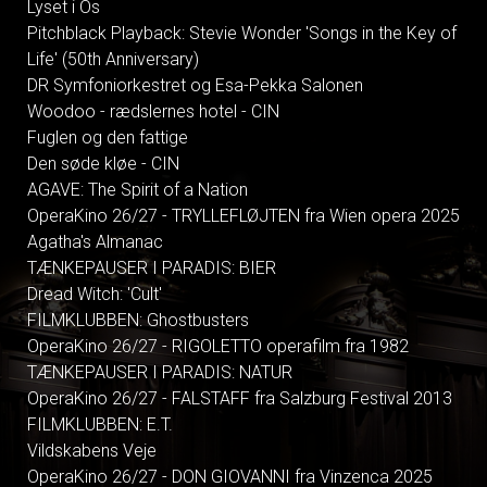
Lyset i Os
Pitchblack Playback: Stevie Wonder 'Songs in the Key of
Life' (50th Anniversary)
DR Symfoniorkestret og Esa-Pekka Salonen
Woodoo - rædslernes hotel - CIN
Fuglen og den fattige
Den søde kløe - CIN
AGAVE: The Spirit of a Nation
OperaKino 26/27 - TRYLLEFLØJTEN fra Wien opera 2025
Agatha's Almanac
TÆNKEPAUSER I PARADIS: BIER
Dread Witch: 'Cult'
FILMKLUBBEN: Ghostbusters
OperaKino 26/27 - RIGOLETTO operafilm fra 1982
TÆNKEPAUSER I PARADIS: NATUR
OperaKino 26/27 - FALSTAFF fra Salzburg Festival 2013
FILMKLUBBEN: E.T.
Vildskabens Veje
OperaKino 26/27 - DON GIOVANNI fra Vinzenca 2025