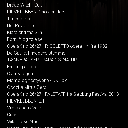
Dread Witch: 'Cult'
FILMKLUBBEN: Ghostbusters
Timestamp
Her Private Hell
Klara and the Sun
Fornuft og følelse
OperaKino 26/27 - RIGOLETTO operafilm fra 1982
De Gaulle: Frihedens stemme
TÆNKEPAUSER I PARADIS: NATUR
En farlig affære
Over stregen
Momo og tidstyvene - DK Tale
Godzilla Minus Zero
OperaKino 26/27 - FALSTAFF fra Salzburg Festival 2013
FILMKLUBBEN: E.T.
Vildskabens Veje
Cute
Wild Horse Nine