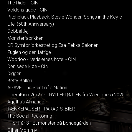
The Rider - CIN
Voldens gade - CIN
Pitchblack Playback: Stevie Wonder 'Songs in the Key of
Life' (50th Anniversary)
Dobbeltfejl
Monsterfabrikken
DR Symfoniorkestret og Esa-Pekka Salonen
Fuglen og den fattige
Woodoo - rædslernes hotel - CIN
Den søde kløe - CIN
Digger
Betty Ballon
AGAVE: The Spirit of a Nation
OperaKino 26/27 - TRYLLEFLØJTEN fra Wien opera 2025
Agatha's Almanac
TÆNKEPAUSER I PARADIS: BIER
The Social Reckoning
F for Får 3 - Et monster på bondegården
Other Mommy