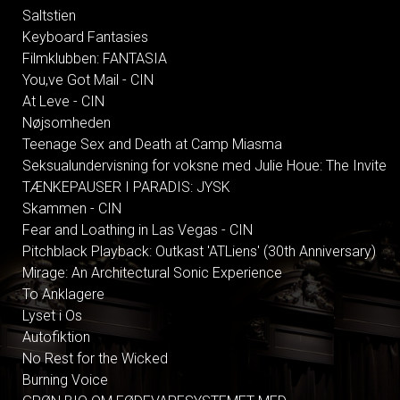
Saltstien
Keyboard Fantasies
Filmklubben: FANTASIA
You,ve Got Mail - CIN
At Leve - CIN
Nøjsomheden
Teenage Sex and Death at Camp Miasma
Seksualundervisning for voksne med Julie Houe: The Invite
TÆNKEPAUSER I PARADIS: JYSK
Skammen - CIN
Fear and Loathing in Las Vegas - CIN
Pitchblack Playback: Outkast 'ATLiens' (30th Anniversary)
Mirage: An Architectural Sonic Experience
To Anklagere
Lyset i Os
Autofiktion
No Rest for the Wicked
Burning Voice