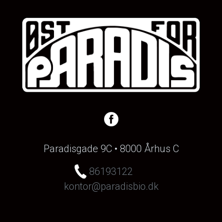
Paradisgade 9C • 8000 Århus C
86193122
kontor@paradisbio.dk