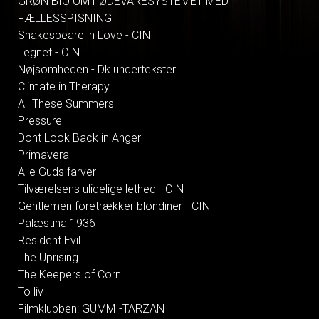
GRØN BIO OM FØDEVARESYSTEMET MED
FÆLLESSPISNING
Shakespeare in Love - CIN
Tegnet - CIN
Nøjsomheden - Dk undertekster
Climate in Therapy
All These Summers
Pressure
Dont Look Back in Anger
Primavera
Alle Guds farver
Tilværelsens ulidelige lethed - CIN
Gentlemen foretrækker blondiner - CIN
Palæstina 1936
Resident Evil
The Uprising
The Keepers of Corn
To liv
Filmklubben: GUMMI-TARZAN