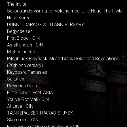
The Invite
Seksualundervisning for voksne med Julie Houe: The Invite
Hana Korea
DONNIE DARKO - 25TH ANNIVERSARY
Begyndelser
First Blood - CIN
Asfaltjunglen - CIN
Mighty Indeed
Pitchblack Playback: Muse 'Black Holes and Revelations'
(20th Anniversary)
Keyboard Fantasies
Saltstien
Rævenes Dans
Filmklubben: FANTASIA
You,ve Got Mail - CIN
At Leve - CIN
TÆNKEPAUSER I PARADIS: JYSK
Skammen - CIN
Fear and Loathing in Las Vegas - CIN