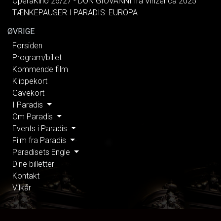
OperaKino 26/27 - DON GIOVANNI fra Vinzenca 2025
TÆNKEPAUSER I PARADIS: EUROPA
ØVRIGE
Forsiden
Program/billet
Kommende film
Klippekort
Gavekort
I Paradis
Om Paradis
Events i Paradis
Film fra Paradis
Paradisets Engle
Dine billetter
Kontakt
Vilkår