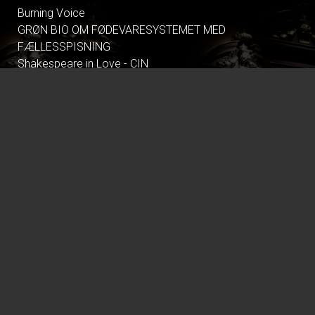
Burning Voice
GRØN BIO OM FØDEVARESYSTEMET MED
FÆLLESSPISNING
Shakespeare in Love - CIN
Tegnet - CIN
Nøjsomheden - Dk undertekster
Climate in Therapy
All These Summers
Pressure
Dont Look Back in Anger
Primavera
Alle Guds farver
Tilværelsens ulidelige lethed - CIN
Gentlemen foretrækker blondiner - CIN
Palæstina 1936
Resident Evil
The Uprising
The Keepers of Corn