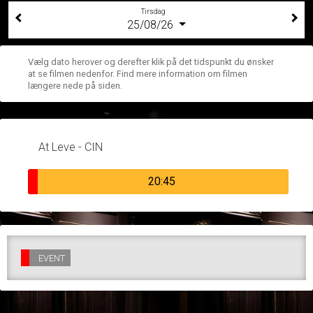
Tirsdag
25/08/26
Vælg dato herover og derefter klik på det tidspunkt du ønsker
at se filmen nedenfor. Find mere information om filmen
længere nede på siden.
At Leve - CIN
20:45
EVENT