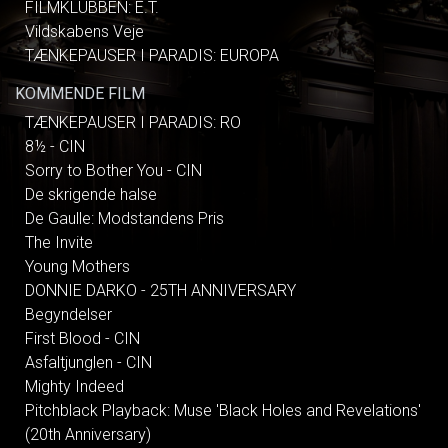
FILMKLUBBEN: E.T.
Vildskabens Veje
TÆNKEPAUSER I PARADIS: EUROPA
KOMMENDE FILM
TÆNKEPAUSER I PARADIS: RO
8½ - CIN
Sorry to Bother You - CIN
De skrigende halse
De Gaulle: Modstandens Pris
The Invite
Young Mothers
DONNIE DARKO - 25TH ANNIVERSARY
Begyndelser
First Blood - CIN
Asfaltjunglen - CIN
Mighty Indeed
Pitchblack Playback: Muse 'Black Holes and Revelations'
(20th Anniversary)