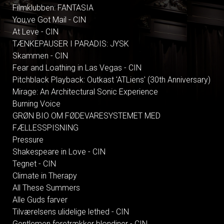
Filmklubben: FANTASIA
You,ve Got Mail - CIN
At Leve - CIN
TÆNKEPAUSER I PARADIS: JYSK
Skammen - CIN
Fear and Loathing in Las Vegas - CIN
Pitchblack Playback: Outkast 'ATLiens' (30th Anniversary)
Mirage: An Architectural Sonic Experience
Burning Voice
GRØN BIO OM FØDEVARESYSTEMET MED
FÆLLESSPISNING
Pressure
Shakespeare in Love - CIN
Tegnet - CIN
Climate in Therapy
All These Summers
Alle Guds farver
Tilværelsens ulidelige lethed - CIN
Gentlemen foretrækker blondiner - CIN