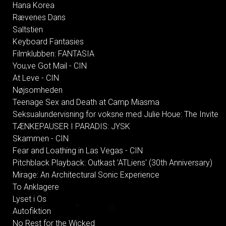
Hana Korea
Rævenes Dans
Saltstien
Keyboard Fantasies
Filmklubben: FANTASIA
You,ve Got Mail - CIN
At Leve - CIN
Nøjsomheden
Teenage Sex and Death at Camp Miasma
Seksualundervisning for voksne med Julie Houe: The Invite
TÆNKEPAUSER I PARADIS: JYSK
Skammen - CIN
Fear and Loathing in Las Vegas - CIN
Pitchblack Playback: Outkast 'ATLiens' (30th Anniversary)
Mirage: An Architectural Sonic Experience
To Anklagere
Lyset i Os
Autofiktion
No Rest for the Wicked