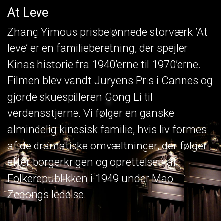
At Leve
Zhang Yimous prisbelønnede storværk ’At
leve’ er en familieberetning, der spejler
Kinas historie fra 1940’erne til 1970’erne.
Filmen blev vandt Juryens Pris i Cannes og
gjorde skuespilleren Gong Li til
verdensstjerne. Vi følger en ganske
almindelig kinesisk familie, hvis liv formes
af de dramatiske omvæltninger, der følger
efter borgerkrigen og oprettelsen af
Folkerepublikken i 1949 under Mao
Zedongs ledelse.