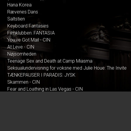
Hana Korea
Rævenes Dans
Saltstien
Keyboard Fantasies
Filmklubben: FANTASIA
You,ve Got Mail - CIN
At Leve - CIN
Nøjsomheden
Teenage Sex and Death at Camp Miasma
Seksualundervisning for voksne med Julie Houe: The Invite
TÆNKEPAUSER I PARADIS: JYSK
Skammen - CIN
Fear and Loathing in Las Vegas - CIN
Pitchblack Playback: Outkast 'ATLiens' (30th Anniversary)
Mirage: An Architectural Sonic Experience
To Anklagere
Lyset i Os
Autofiktion