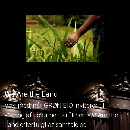
We Are the Land
Vær med, når GRØN BIO inviterer til
visning af dokumentarfilmen We Are the
Land efterfulgt af samtale og