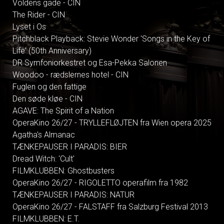
Voldens gade - CIN
The Rider - CIN
Lyset i Os
Pitchblack Playback: Stevie Wonder 'Songs in the Key of
Life' (50th Anniversary)
DR Symfoniorkestret og Esa-Pekka Salonen
Woodoo - rædslernes hotel - CIN
Fuglen og den fattige
Den søde kløe - CIN
AGAVE: The Spirit of a Nation
OperaKino 26/27 - TRYLLEFLØJTEN fra Wien opera 2025
Agatha's Almanac
TÆNKEPAUSER I PARADIS: BIER
Dread Witch: 'Cult'
FILMKLUBBEN: Ghostbusters
OperaKino 26/27 - RIGOLETTO operafilm fra 1982
TÆNKEPAUSER I PARADIS: NATUR
OperaKino 26/27 - FALSTAFF fra Salzburg Festival 2013
FILMKLUBBEN: E.T.