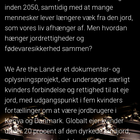
inden 2050, samtidig med at mange
mennesker lever længere væk fra den jord,
som vores liv afhænger af. Men hvordan
hænger jordrettigheder og
fødevaresikkerhed sammen?
We Are the Land er et dokumentar- og
oplysningsprojekt, der undersøger særligt
kvinders forbindelse og rettighed til at eje
jord, med udgangspunkt i fem kvinders
fortællinger om at være jordbrugere i
Kenya og Danmark. Globalt ejer kvinder
under 20 procent af den dyrkede landjord,