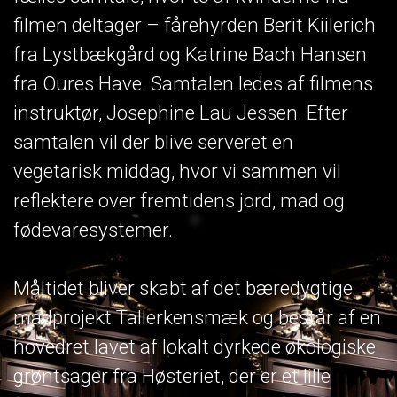
filmen deltager – fårehyrden Berit Kiilerich
fra Lystbækgård og Katrine Bach Hansen
fra Oures Have. Samtalen ledes af filmens
instruktør, Josephine Lau Jessen. Efter
samtalen vil der blive serveret en
vegetarisk middag, hvor vi sammen vil
reflektere over fremtidens jord, mad og
fødevaresystemer.
Måltidet bliver skabt af det bæredygtige
madprojekt Tallerkensmæk og består af en
hovedret lavet af lokalt dyrkede økologiske
grøntsager fra Høsteriet, der er et lille