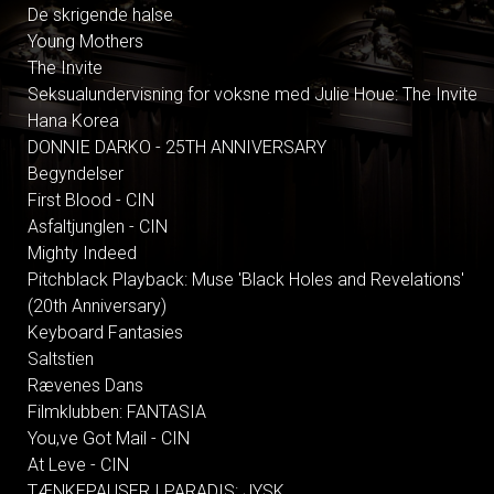
De skrigende halse
Young Mothers
The Invite
Seksualundervisning for voksne med Julie Houe: The Invite
Hana Korea
DONNIE DARKO - 25TH ANNIVERSARY
Begyndelser
First Blood - CIN
Asfaltjunglen - CIN
Mighty Indeed
Pitchblack Playback: Muse 'Black Holes and Revelations'
(20th Anniversary)
Keyboard Fantasies
Saltstien
Rævenes Dans
Filmklubben: FANTASIA
You,ve Got Mail - CIN
At Leve - CIN
TÆNKEPAUSER I PARADIS: JYSK