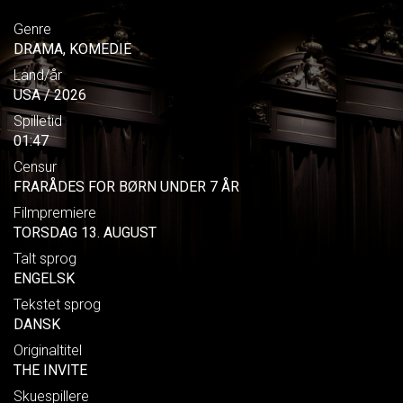
Genre
DRAMA, KOMEDIE
Land/år
USA / 2026
Spilletid
01:47
Censur
FRARÅDES FOR BØRN UNDER 7 ÅR
Filmpremiere
TORSDAG 13. AUGUST
Talt sprog
ENGELSK
Tekstet sprog
DANSK
Originaltitel
THE INVITE
Skuespillere