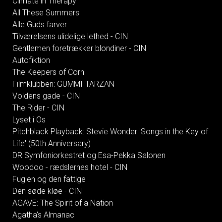
Climate in Therapy
All These Summers
Alle Guds farver
Tilværelsens ulidelige lethed - CIN
Gentlemen foretrækker blondiner - CIN
Autofiktion
The Keepers of Corn
Filmklubben: GUMMI-TARZAN
Voldens gade - CIN
The Rider - CIN
Lyset i Os
Pitchblack Playback: Stevie Wonder 'Songs in the Key of
Life' (50th Anniversary)
DR Symfoniorkestret og Esa-Pekka Salonen
Woodoo - rædslernes hotel - CIN
Fuglen og den fattige
Den søde kløe - CIN
AGAVE: The Spirit of a Nation
Agatha's Almanac