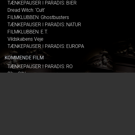
TÆNKEPAUSER I PARADIS: BIER
Dread Witch: 'Cult'
FILMKLUBBEN: Ghostbusters
TÆNKEPAUSER I PARADIS: NATUR
FILMKLUBBEN: E.T.
Vildskabens Veje
TÆNKEPAUSER I PARADIS: EUROPA
KOMMENDE FILM
TÆNKEPAUSER I PARADIS: RO
8½ - CIN
Sorry to Bother You - CIN
De skrigende halse
De Gaulle: Modstandens Pris
The Invite
Young Mothers
DONNIE DARKO - 25TH ANNIVERSARY
Begyndelser
First Blood - CIN