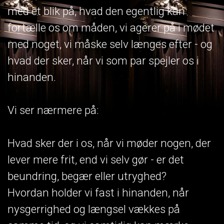
med et blik på, hvad den egentlig kan
fortælle os om måden, vi agerer på i mødet
med noget, vi måske selv længes efter - og
hvad der sker, når vi som par spejler os i
hinanden.
Vi ser nærmere på:
Hvad sker der i os, når vi møder nogen, der
lever mere frit, end vi selv gør - er det
beundring, begær eller utryghed?
Hvordan holder vi fast i hinanden, når
nysgerrighed og længsel vækkes på