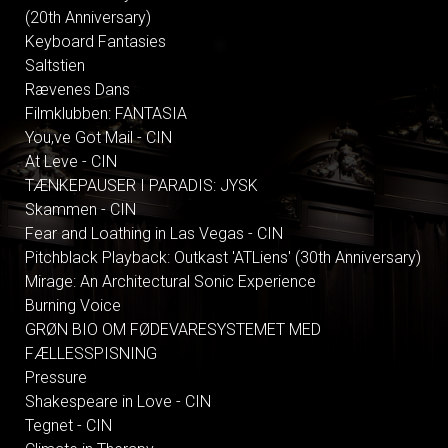
(20th Anniversary)
Keyboard Fantasies
Saltstien
Rævenes Dans
Filmklubben: FANTASIA
You,ve Got Mail - CIN
At Leve - CIN
TÆNKEPAUSER I PARADIS: JYSK
Skammen - CIN
Fear and Loathing in Las Vegas - CIN
Pitchblack Playback: Outkast 'ATLiens' (30th Anniversary)
Mirage: An Architectural Sonic Experience
Burning Voice
GRØN BIO OM FØDEVARESYSTEMET MED
FÆLLESSPISNING
Pressure
Shakespeare in Love - CIN
Tegnet - CIN