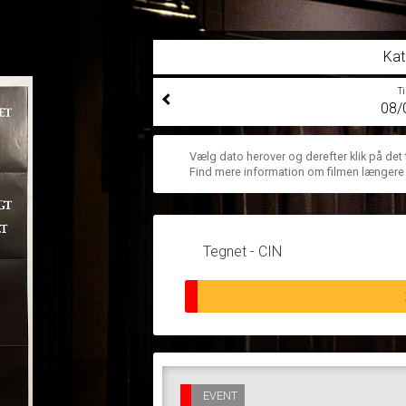
Kat
T
08/
Vælg dato herover og derefter klik på det
Find mere information om filmen længere
Tegnet - CIN
EVENT