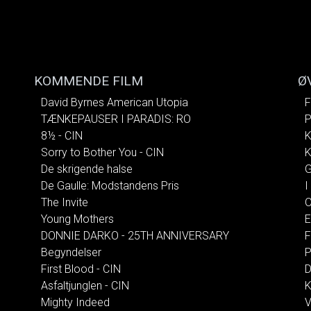
KOMMENDE FILM
Ø
David Byrnes American Utopia
F
TÆNKEPAUSER I PARADIS: RO
P
8½ - CIN
K
Sorry to Bother You - CIN
K
De skrigende halse
G
De Gaulle: Modstandens Pris
I
The Invite
O
Young Mothers
E
DONNIE DARKO - 25TH ANNIVERSARY
F
Begyndelser
P
First Blood - CIN
D
Asfaltjunglen - CIN
K
Mighty Indeed
V