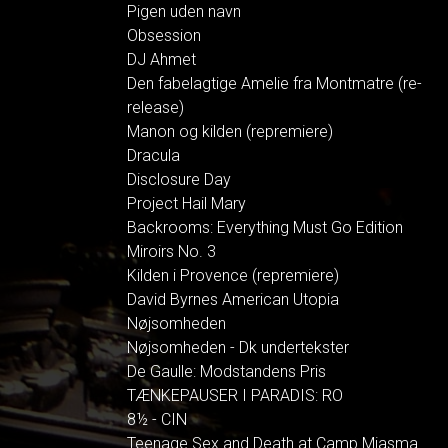
Pigen uden navn
Obsession
DJ Ahmet
Den fabelagtige Amelie fra Montmatre (re-
release)
Manon og kilden (repremiere)
Dracula
Disclosure Day
Project Hail Mary
Backrooms: Everything Must Go Edition
Miroirs No. 3
Kilden i Provence (repremiere)
David Byrnes American Utopia
Nøjsomheden
Nøjsomheden - Dk undertekster
De Gaulle: Modstandens Pris
TÆNKEPAUSER I PARADIS: RO
8½ - CIN
Teenage Sex and Death at Camp Miasma