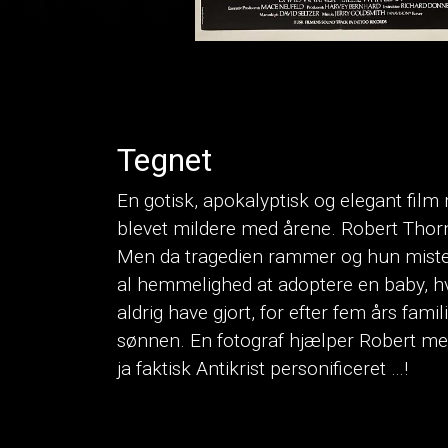
Tegnet
En gotisk, apokalyptisk og elegant film
blevet mildere med årene. Robert Thorn 
Men da tragedien rammer og hun mister d
al hemmelighed at adoptere en baby, hv
aldrig have gjort, for efter fem års fam
sønnen. En fotograf hjælper Robert med 
ja faktisk Antikrist personificeret …!