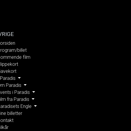
VRIGE
orsiden
rogram/billet
ommende film
lippekort
avekort
 Paradis
m Paradis
vents i Paradis
ilm fra Paradis
aradisets Engle
ine billetter
ontakt
ilkår