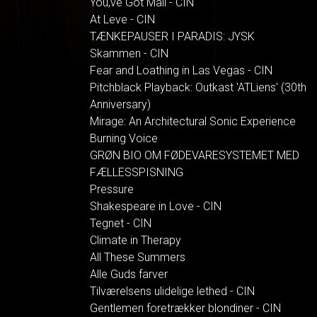
You,ve Got Mail - CIN
At Leve - CIN
TÆNKEPAUSER I PARADIS: JYSK
Skammen - CIN
Fear and Loathing in Las Vegas - CIN
Pitchblack Playback: Outkast 'ATLiens' (30th
Anniversary)
Mirage: An Architectural Sonic Experience
Burning Voice
GRØN BIO OM FØDEVARESYSTEMET MED
FÆLLESSPISNING
Pressure
Shakespeare in Love - CIN
Tegnet - CIN
Climate in Therapy
All These Summers
Alle Guds farver
Tilværelsens ulidelige lethed - CIN
Gentlemen foretrækker blondiner - CIN