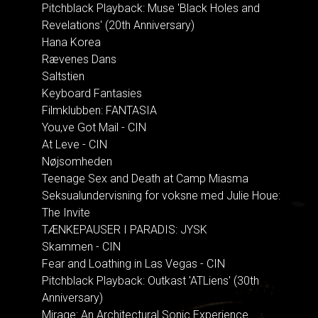
Pitchblack Playback: Muse 'Black Holes and
Revelations' (20th Anniversary)
Hana Korea
Rævenes Dans
Saltstien
Keyboard Fantasies
Filmklubben: FANTASIA
You,ve Got Mail - CIN
At Leve - CIN
Nøjsomheden
Teenage Sex and Death at Camp Miasma
Seksualundervisning for voksne med Julie Houe:
The Invite
TÆNKEPAUSER I PARADIS: JYSK
Skammen - CIN
Fear and Loathing in Las Vegas - CIN
Pitchblack Playback: Outkast 'ATLiens' (30th
Anniversary)
Mirage: An Architectural Sonic Experience