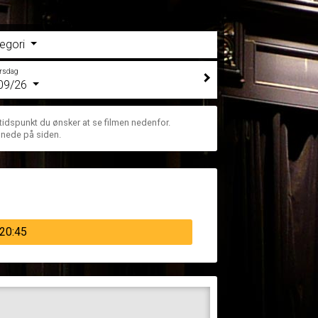
egori
irsdag
09/26
 tidspunkt du ønsker at se filmen nedenfor.
 nede på siden.
20:45