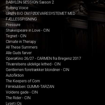
BABYLON SESSION Sæson 2
Burning Voice
GRØN BIO OM FØDEVARESYSTEMET MED
FÆLLESSPISNING
Pressure
Shakespeare in Love - CIN
Tegnet - CIN
Climate in Therapy
All These Summers
Alle Guds farver
OperaKino 26/27 - CARMEN fra Bregenz 2017
Tilværelsens ulidelige lethed - CIN
Gentlemen foretrækker blondiner - CIN
Autofiktion
The Keepers of Corn
Filmklubben: GUMMI-TARZAN
Voldens gade - CIN
The Rider - CIN
Lyset i Os