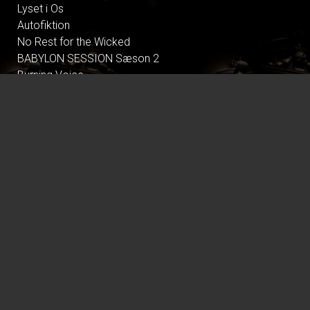
Lyset i Os
Autofiktion
No Rest for the Wicked
BABYLON SESSION Sæson 2
Burning Voice
GRØN BIO OM FØDEVARESYSTEMET MED
FÆLLESSPISNING
Shakespeare in Love - CIN
Tegnet - CIN
Nøjsomheden - Dk undertekster
Climate in Therapy
All These Summers
Pressure
Dont Look Back in Anger
Primavera
Alle Guds farver
OperaKino 26/27 - CARMEN fra Bregenz 2017
Tilværelsens ulidelige lethed - CIN
Gentlemen foretrækker blondiner - CIN