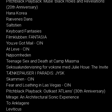
Pitchblack Playback: Muse 'Black Holes and Revelations'
(20th Anniversary)
Hana Korea
Rævenes Dans
Saltstien
Keyboard Fantasies
Filmklubben: FANTASIA
You,ve Got Mail - CIN
At Leve - CIN
Nøjsomheden
Teenage Sex and Death at Camp Miasma
Seksualundervisning for voksne med Julie Houe: The Invite
TÆNKEPAUSER I PARADIS: JYSK
Skammen - CIN
Fear and Loathing in Las Vegas - CIN
Pitchblack Playback: Outkast 'ATLiens' (30th Anniversary)
Mirage: An Architectural Sonic Experience
To Anklagere
Leviticus