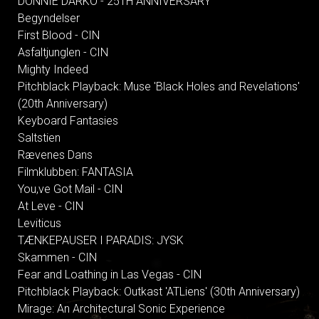
DONNIE DARKO - 25TH ANNIVERSARY
Begyndelser
First Blood - CIN
Asfaltjunglen - CIN
Mighty Indeed
Pitchblack Playback: Muse 'Black Holes and Revelations'
(20th Anniversary)
Keyboard Fantasies
Saltstien
Rævenes Dans
Filmklubben: FANTASIA
You,ve Got Mail - CIN
At Leve - CIN
Leviticus
TÆNKEPAUSER I PARADIS: JYSK
Skammen - CIN
Fear and Loathing in Las Vegas - CIN
Pitchblack Playback: Outkast 'ATLiens' (30th Anniversary)
Mirage: An Architectural Sonic Experience