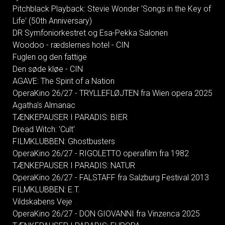
Pitchblack Playback: Stevie Wonder 'Songs in the Key of
Life' (50th Anniversary)
DR Symfoniorkestret og Esa-Pekka Salonen
Woodoo - rædslernes hotel - CIN
Fuglen og den fattige
Den søde kløe - CIN
AGAVE: The Spirit of a Nation
OperaKino 26/27 - TRYLLEFLØJTEN fra Wien opera 2025
Agatha's Almanac
TÆNKEPAUSER I PARADIS: BIER
Dread Witch: 'Cult'
FILMKLUBBEN: Ghostbusters
OperaKino 26/27 - RIGOLETTO operafilm fra 1982
TÆNKEPAUSER I PARADIS: NATUR
OperaKino 26/27 - FALSTAFF fra Salzburg Festival 2013
FILMKLUBBEN: E.T.
Vildskabens Veje
OperaKino 26/27 - DON GIOVANNI fra Vinzenca 2025