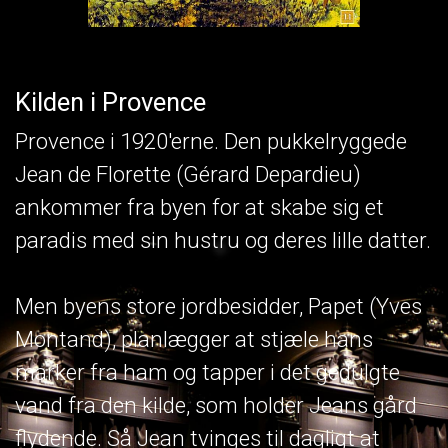
Kilden i Provence
Provence i 1920'erne. Den pukkelryggede
Jean de Florette (Gérard Depardieu)
ankommer fra byen for at skabe sig et
paradis med sin hustru og deres lille datter.
Men byens store jordbesidder, Papet (Yves
Montand), planlægger at stjæle hans
marker fra ham og tapper i det gedulgte
vand fra den kilde, som holder Jeans gård
flydende. Så Jean tvinges til dagligt at