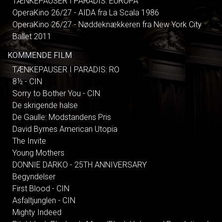
TÆNKEPAUSER I PARADIS: EUROPA
OperaKino 26/27 - AIDA fra La Scala 1986
OperaKino 26/27 - Nøddeknækkeren fra New York City
Ballet 2011
KOMMENDE FILM
TÆNKEPAUSER I PARADIS: RO
8½ - CIN
Sorry to Bother You - CIN
De skrigende halse
De Gaulle: Modstandens Pris
David Byrnes American Utopia
The Invite
Young Mothers
DONNIE DARKO - 25TH ANNIVERSARY
Begyndelser
First Blood - CIN
Asfaltjunglen - CIN
Mighty Indeed