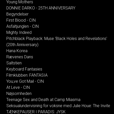
Young Mothers
DONNIE DARKO - 25TH ANNIVERSARY
Begyndelser
First Blood - CIN
Asfaltjunglen - CIN
Mighty Indeed
Pitchblack Playback: Muse 'Black Holes and Revelations'
(20th Anniversary)
Hana Korea
Rævenes Dans
Saltstien
Keyboard Fantasies
Filmklubben: FANTASIA
You,ve Got Mail - CIN
At Leve - CIN
Nøjsomheden
Teenage Sex and Death at Camp Miasma
Seksualundervisning for voksne med Julie Houe: The Invite
TÆNKEPAUSER I PARADIS: JYSK