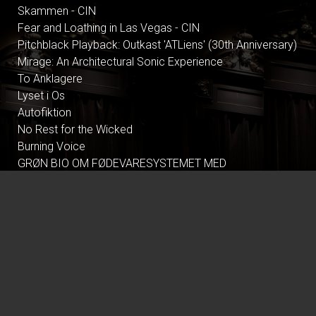
Skammen - CIN
Fear and Loathing in Las Vegas - CIN
Pitchblack Playback: Outkast 'ATLiens' (30th Anniversary)
Mirage: An Architectural Sonic Experience
To Anklagere
Lyset i Os
Autofiktion
No Rest for the Wicked
Burning Voice
GRØN BIO OM FØDEVARESYSTEMET MED
FÆLLESSPISNING
Shakespeare in Love - CIN
Tegnet - CIN
Nøjsomheden - Dk undertekster
Climate in Therapy
All These Summers
Pressure
Dont Look Back in Anger
Primavera