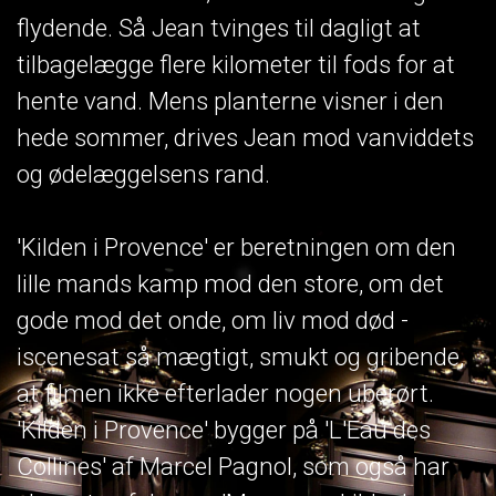
flydende. Så Jean tvinges til dagligt at
tilbagelægge flere kilometer til fods for at
hente vand. Mens planterne visner i den
hede sommer, drives Jean mod vanviddets
og ødelæggelsens rand.
'Kilden i Provence' er beretningen om den
lille mands kamp mod den store, om det
gode mod det onde, om liv mod død -
iscenesat så mægtigt, smukt og gribende,
at filmen ikke efterlader nogen uberørt.
'Kilden i Provence' bygger på 'L'Eau des
Collines' af Marcel Pagnol, som også har