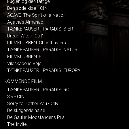
Fuglen og den fattige
Den søde kløe - CIN
AGAVE: The Spirit of a Nation
Agatha's Almanac
TÆNKEPAUSER I PARADIS: BIER
Dread Witch: 'Cult'
FILMKLUBBEN: Ghostbusters
TÆNKEPAUSER I PARADIS: NATUR
FILMKLUBBEN: E.T.
Vildskabens Veje
TÆNKEPAUSER I PARADIS: EUROPA
KOMMENDE FILM
TÆNKEPAUSER I PARADIS: RO
8½ - CIN
Sorry to Bother You - CIN
De skrigende halse
De Gaulle: Modstandens Pris
The Invite