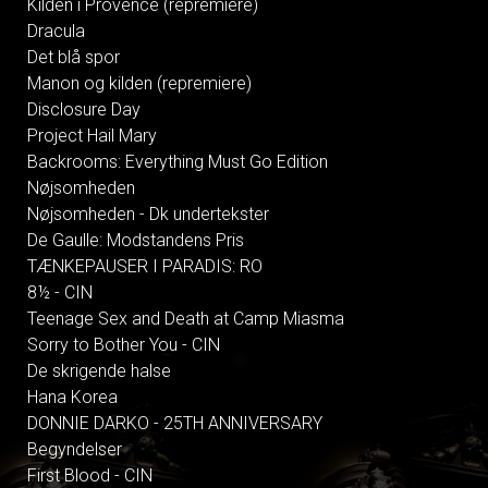
Kilden i Provence (repremiere)
Dracula
Det blå spor
Manon og kilden (repremiere)
Disclosure Day
Project Hail Mary
Backrooms: Everything Must Go Edition
Nøjsomheden
Nøjsomheden - Dk undertekster
De Gaulle: Modstandens Pris
TÆNKEPAUSER I PARADIS: RO
8½ - CIN
Teenage Sex and Death at Camp Miasma
Sorry to Bother You - CIN
De skrigende halse
Hana Korea
DONNIE DARKO - 25TH ANNIVERSARY
Begyndelser
First Blood - CIN