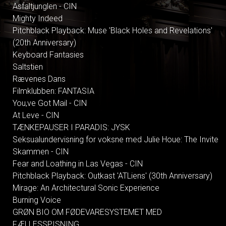
Asfaltjunglen - CIN
Mighty Indeed
Pitchblack Playback: Muse 'Black Holes and Revelations'
(20th Anniversary)
Keyboard Fantasies
Saltstien
Rævenes Dans
Filmklubben: FANTASIA
You,ve Got Mail - CIN
At Leve - CIN
TÆNKEPAUSER I PARADIS: JYSK
Seksualundervisning for voksne med Julie Houe: The Invite
Skammen - CIN
Fear and Loathing in Las Vegas - CIN
Pitchblack Playback: Outkast 'ATLiens' (30th Anniversary)
Mirage: An Architectural Sonic Experience
Burning Voice
GRØN BIO OM FØDEVARESYSTEMET MED
FÆLLESSPISNING