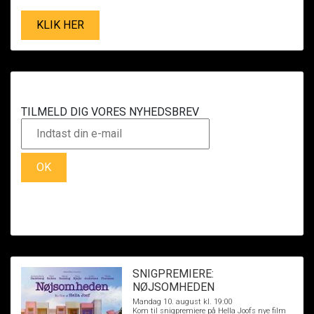
KLIK HER
TILMELD DIG VORES NYHEDSBREV
OK
SNIGPREMIERE:
NØJSOMHEDEN
Mandag 10. august kl. 19:00
Kom til snigpremiere på Hella Joofs nye film