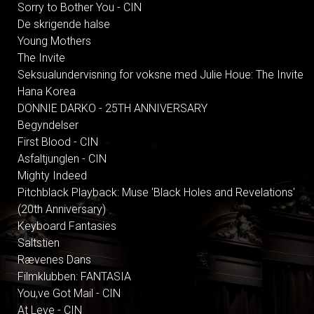
Sorry to Bother You - CIN
De skrigende halse
Young Mothers
The Invite
Seksualundervisning for voksne med Julie Houe: The Invite
Hana Korea
DONNIE DARKO - 25TH ANNIVERSARY
Begyndelser
First Blood - CIN
Asfaltjunglen - CIN
Mighty Indeed
Pitchblack Playback: Muse 'Black Holes and Revelations'
(20th Anniversary)
Keyboard Fantasies
Saltstien
Rævenes Dans
Filmklubben: FANTASIA
You,ve Got Mail - CIN
At Leve - CIN