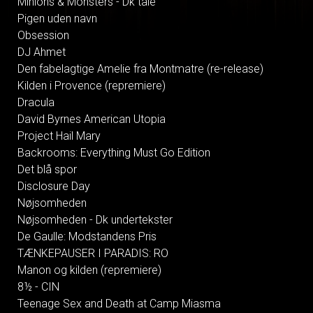
Minions & Monsters - Dk tale
Pigen uden navn
Obsession
DJ Ahmet
Den fabelagtige Amelie fra Montmatre (re-release)
Kilden i Provence (repremiere)
Dracula
David Byrnes American Utopia
Project Hail Mary
Backrooms: Everything Must Go Edition
Det blå spor
Disclosure Day
Nøjsomheden
Nøjsomheden - Dk undertekster
De Gaulle: Modstandens Pris
TÆNKEPAUSER I PARADIS: RO
Manon og kilden (repremiere)
8½ - CIN
Teenage Sex and Death at Camp Miasma