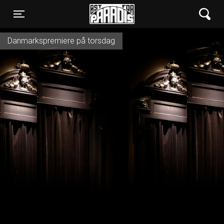
Øst for Paradis
Toggle navigation
Danmarkspremiere på torsdag