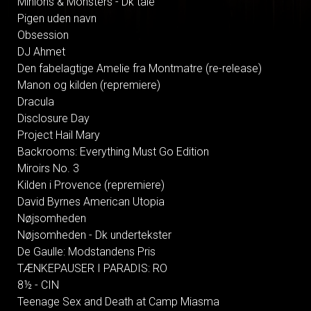
Minions & Monsters - Dk tale
Pigen uden navn
Obsession
DJ Ahmet
Den fabelagtige Amelie fra Montmatre (re-release)
Manon og kilden (repremiere)
Dracula
Disclosure Day
Project Hail Mary
Backrooms: Everything Must Go Edition
Miroirs No. 3
Kilden i Provence (repremiere)
David Byrnes American Utopia
Nøjsomheden
Nøjsomheden - Dk undertekster
De Gaulle: Modstandens Pris
TÆNKEPAUSER I PARADIS: RO
8½ - CIN
Teenage Sex and Death at Camp Miasma