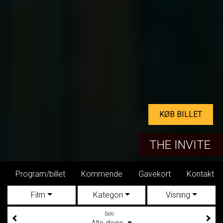
KØB BILLET
THE INVITE
mmende
Gavekort
Kontakt
Dine billetter
Distribu
Film
Kategori
Visning
Dato