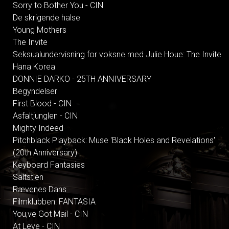
Sorry to Bother You - CIN
De skrigende halse
Young Mothers
The Invite
Seksualundervisning for voksne med Julie Houe: The Invite
Hana Korea
DONNIE DARKO - 25TH ANNIVERSARY
Begyndelser
First Blood - CIN
Asfaltjunglen - CIN
Mighty Indeed
Pitchblack Playback: Muse 'Black Holes and Revelations'
(20th Anniversary)
Keyboard Fantasies
Saltstien
Rævenes Dans
Filmklubben: FANTASIA
You,ve Got Mail - CIN
At Leve - CIN