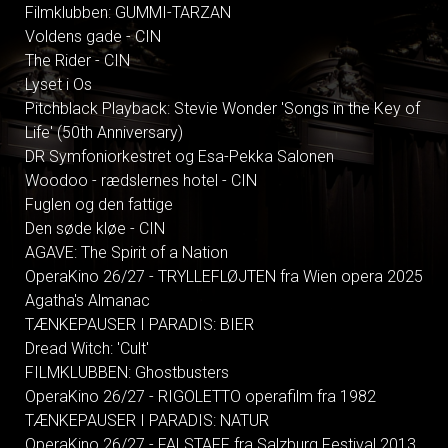
Filmklubben: GUMMI-TARZAN
Voldens gade - CIN
The Rider - CIN
Lyset i Os
Pitchblack Playback: Stevie Wonder 'Songs in the Key of
Life' (50th Anniversary)
DR Symfoniorkestret og Esa-Pekka Salonen
Woodoo - rædslernes hotel - CIN
Fuglen og den fattige
Den søde kløe - CIN
AGAVE: The Spirit of a Nation
OperaKino 26/27 - TRYLLEFLØJTEN fra Wien opera 2025
Agatha's Almanac
TÆNKEPAUSER I PARADIS: BIER
Dread Witch: 'Cult'
FILMKLUBBEN: Ghostbusters
OperaKino 26/27 - RIGOLETTO operafilm fra 1982
TÆNKEPAUSER I PARADIS: NATUR
OperaKino 26/27 - FALSTAFF fra Salzburg Festival 2013