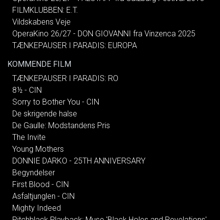
FILMKLUBBEN: E.T.
Vildskabens Veje
OperaKino 26/27 - DON GIOVANNI fra Vinzenca 2025
TÆNKEPAUSER I PARADIS: EUROPA
KOMMENDE FILM
TÆNKEPAUSER I PARADIS: RO
8½ - CIN
Sorry to Bother You - CIN
De skrigende halse
De Gaulle: Modstandens Pris
The Invite
Young Mothers
DONNIE DARKO - 25TH ANNIVERSARY
Begyndelser
First Blood - CIN
Asfaltjunglen - CIN
Mighty Indeed
Pitchblack Playback: Muse 'Black Holes and Revelations'