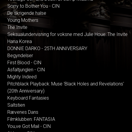
Sorry to Bother You - CIN
De skrigende halse
Young Mothers
The Invite
Seksualundervisning for voksne med Julie Houe: The Invite
Hana Korea
DONNIE DARKO - 25TH ANNIVERSARY
Begyndelser
First Blood - CIN
Asfaltjunglen - CIN
Mighty Indeed
Pitchblack Playback: Muse 'Black Holes and Revelations'
(20th Anniversary)
Keyboard Fantasies
Saltstien
Rævenes Dans
Filmklubben: FANTASIA
You,ve Got Mail - CIN