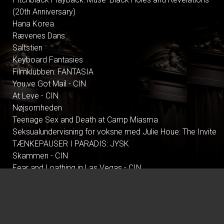
(20th Anniversary)
Hana Korea
Rævenes Dans
Saltstien
Keyboard Fantasies
Filmklubben: FANTASIA
You,ve Got Mail - CIN
At Leve - CIN
Nøjsomheden
Teenage Sex and Death at Camp Miasma
Seksualundervisning for voksne med Julie Houe: The Invite
TÆNKEPAUSER I PARADIS: JYSK
Skammen - CIN
Fear and Loathing in Las Vegas - CIN
Pitchblack Playback: Outkast 'ATLiens' (30th Anniversary)
Mirage: An Architectural Sonic Experience
To Anklagere
Lyset i Os