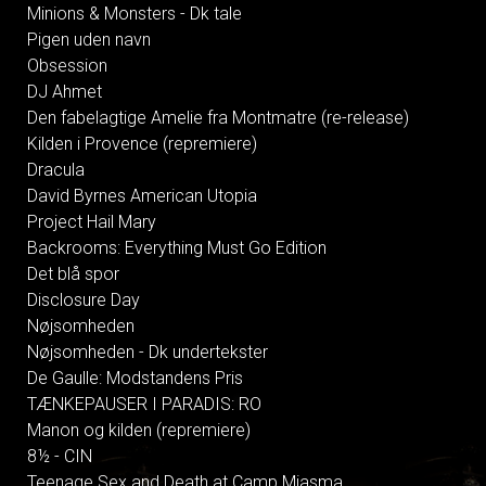
Minions & Monsters - Dk tale
Pigen uden navn
Obsession
DJ Ahmet
Den fabelagtige Amelie fra Montmatre (re-release)
Kilden i Provence (repremiere)
Dracula
David Byrnes American Utopia
Project Hail Mary
Backrooms: Everything Must Go Edition
Det blå spor
Disclosure Day
Nøjsomheden
Nøjsomheden - Dk undertekster
De Gaulle: Modstandens Pris
TÆNKEPAUSER I PARADIS: RO
Manon og kilden (repremiere)
8½ - CIN
Teenage Sex and Death at Camp Miasma