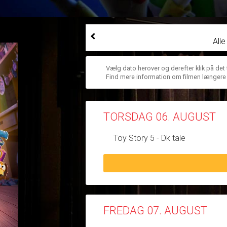
All
Vælg dato herover og derefter klik på det
Find mere information om filmen længere
TORSDAG 06. AUGUST
Toy Story 5 - Dk tale
FREDAG 07. AUGUST