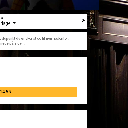
Dato
e dage
 tidspunkt du ønsker at se filmen nedenfor.
 nede på siden.
14:55