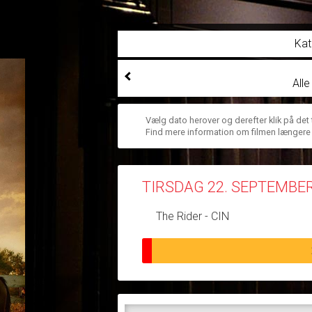
Kat
All
Vælg dato herover og derefter klik på det
Find mere information om filmen længere
TIRSDAG 22. SEPTEMBE
The Rider - CIN