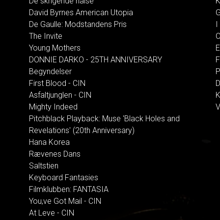
De skrigende halse
K
David Byrnes American Utopia
G
De Gaulle: Modstandens Pris
I
The Invite
O
Young Mothers
E
DONNIE DARKO - 25TH ANNIVERSARY
F
Begyndelser
P
First Blood - CIN
D
Asfaltjunglen - CIN
K
Mighty Indeed
V
Pitchblack Playback: Muse 'Black Holes and
Revelations' (20th Anniversary)
Hana Korea
Rævenes Dans
Saltstien
Keyboard Fantasies
Filmklubben: FANTASIA
You,ve Got Mail - CIN
At Leve - CIN