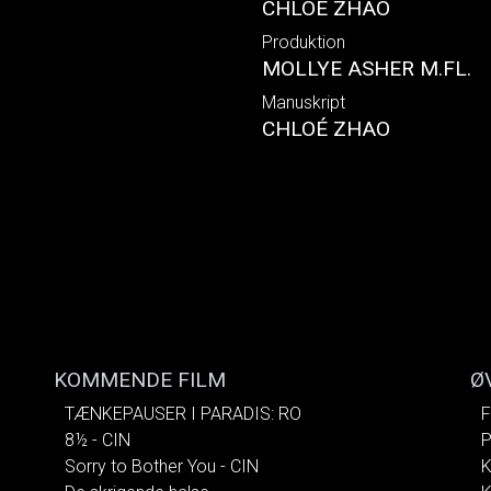
CHLOÉ ZHAO
Produktion
MOLLYE ASHER M.FL.
Manuskript
CHLOÉ ZHAO
KOMMENDE FILM
Ø
TÆNKEPAUSER I PARADIS: RO
F
8½ - CIN
P
Sorry to Bother You - CIN
K