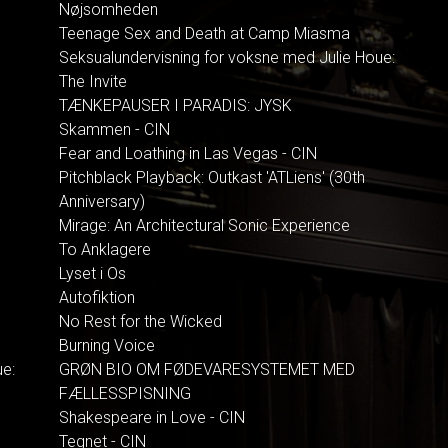
Nøjsomheden
Teenage Sex and Death at Camp Miasma
Seksualundervisning for voksne med Julie Houe:
The Invite
TÆNKEPAUSER I PARADIS: JYSK
Skammen - CIN
Fear and Loathing in Las Vegas - CIN
Pitchblack Playback: Outkast 'ATLiens' (30th
Anniversary)
Mirage: An Architectural Sonic Experience
To Anklagere
Lyset i Os
Autofiktion
No Rest for the Wicked
Burning Voice
ue:
GRØN BIO OM FØDEVARESYSTEMET MED
FÆLLESSPISNING
Shakespeare in Love - CIN
Tegnet - CIN