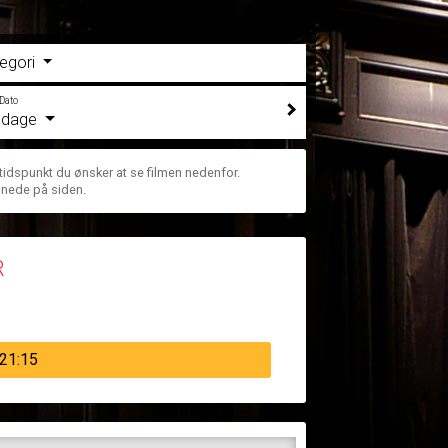
egori
Dato
e dage
 tidspunkt du ønsker at se filmen nedenfor.
 nede på siden.
R
21:15