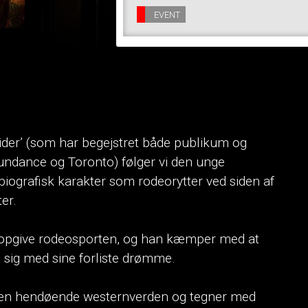
EVENT
ider’ (som har begejstret både publikum og
 Sundance og Toronto) følger vi den unge
biografisk karakter som rodeorytter ved siden af
ter.
y opgive rodeosporten, og han kæmper med at
e sig med sine forliste drømme.
 den hendøende westernverden og tegner med