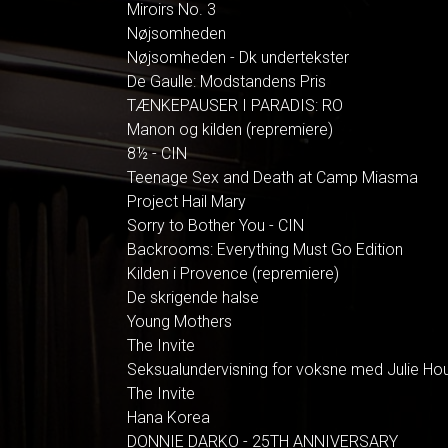
Miroirs No. 3
Nøjsomheden
Nøjsomheden - Dk undertekster
De Gaulle: Modstandens Pris
TÆNKEPAUSER I PARADIS: RO
Manon og kilden (repremiere)
8½ - CIN
Teenage Sex and Death at Camp Miasma
Project Hail Mary
Sorry to Bother You - CIN
Backrooms: Everything Must Go Edition
Kilden i Provence (repremiere)
De skrigende halse
Young Mothers
The Invite
Seksualundervisning for voksne med Julie Ho
The Invite
Hana Korea
DONNIE DARKO - 25TH ANNIVERSARY