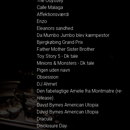
The Odyssey
Calle Malaga
Affektionsværdi
Enzo
Eleanors sandhed
Da Mumbo Jumbo blev kæmpestor
Bjergkøbing Grand Prix
Father Mother Sister Brother
Toy Story 5 - Dk tale
Minions & Monsters - Dk tale
Pigen uden navn
Obsession
DJ Ahmet
Den fabelagtige Amelie fra Montmatre (re-
release)
David Byrnes American Utopia
David Byrnes American Utopia
Dracula
Disclosure Day