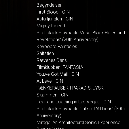
Begyndelser
First Blood - CIN
Asfaltjunglen - CIN
Mighty Indeed
Pitchblack Playback: Muse 'Black Holes and
Revelations' (20th Anniversary)
Keyboard Fantasies
Saltstien
Rævenes Dans
Filmklubben: FANTASIA
You,ve Got Mail - CIN
At Leve - CIN
TÆNKEPAUSER I PARADIS: JYSK
Skammen - CIN
Fear and Loathing in Las Vegas - CIN
Pitchblack Playback: Outkast 'ATLiens' (30th
Anniversary)
Mirage: An Architectural Sonic Experience