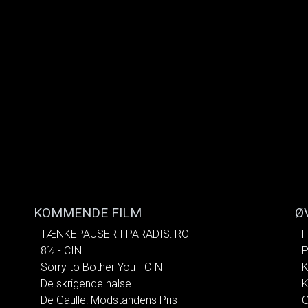
KOMMENDE FILM
Ø
TÆNKEPAUSER I PARADIS: RO
F
8½ - CIN
P
Sorry to Bother You - CIN
K
De skrigende halse
K
De Gaulle: Modstandens Pris
G