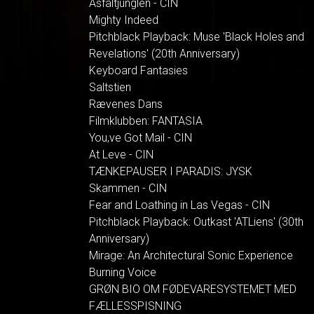
Asfaltjunglen - CIN
Mighty Indeed
Pitchblack Playback: Muse 'Black Holes and
Revelations' (20th Anniversary)
Keyboard Fantasies
Saltstien
Rævenes Dans
Filmklubben: FANTASIA
You,ve Got Mail - CIN
At Leve - CIN
TÆNKEPAUSER I PARADIS: JYSK
Skammen - CIN
Fear and Loathing in Las Vegas - CIN
Pitchblack Playback: Outkast 'ATLiens' (30th
Anniversary)
Mirage: An Architectural Sonic Experience
Burning Voice
GRØN BIO OM FØDEVARESYSTEMET MED
FÆLLESSPISNING