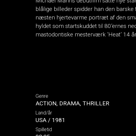
Michael Manns debutfilm satte nye stan
blålige billeder spidder han den barske
næsten hjertevarme portræt af den småkr
hyldet som startskuddet til 80’ernes ne
mastodontiske mesterværk ’Heat’ 14 år
Genre
ACTION, DRAMA, THRILLER
Land/år
USA / 1981
Spilletid