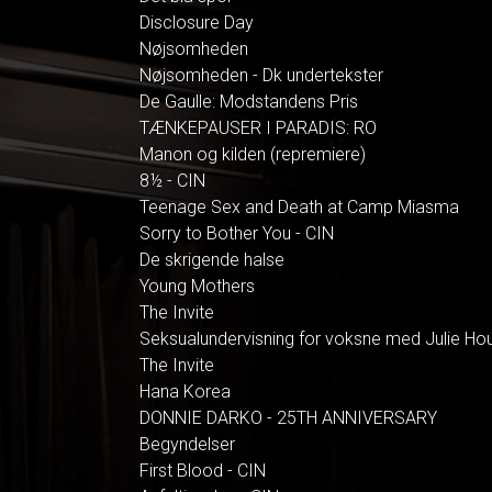
Disclosure Day
Nøjsomheden
Nøjsomheden - Dk undertekster
De Gaulle: Modstandens Pris
TÆNKEPAUSER I PARADIS: RO
Manon og kilden (repremiere)
8½ - CIN
Teenage Sex and Death at Camp Miasma
Sorry to Bother You - CIN
De skrigende halse
Young Mothers
The Invite
Seksualundervisning for voksne med Julie Ho
The Invite
Hana Korea
DONNIE DARKO - 25TH ANNIVERSARY
Begyndelser
First Blood - CIN