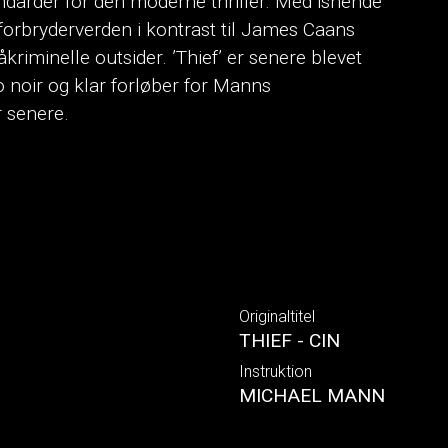
darder for den moderne thriller. Med isnende
 forbryderverden i kontrast til James Caans
iminelle outsider. ’Thief’ er senere blevet
o noir og klar forløber for Manns
 senere.
Originaltitel
THIEF - CIN
Instruktion
MICHAEL MANN