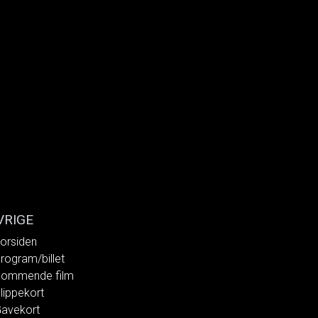
VRIGE
orsiden
rogram/billet
ommende film
lippekort
avekort