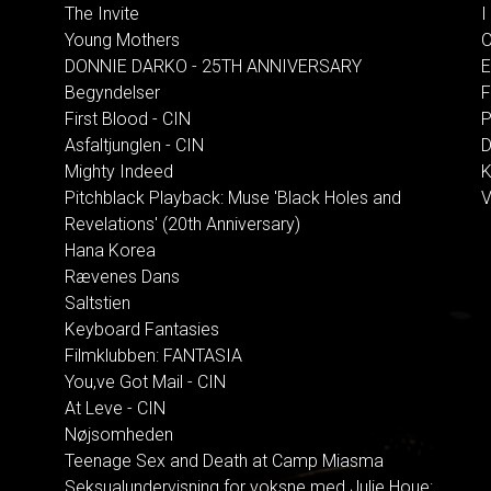
The Invite
I
Young Mothers
O
DONNIE DARKO - 25TH ANNIVERSARY
E
Begyndelser
F
First Blood - CIN
P
Asfaltjunglen - CIN
D
Mighty Indeed
K
Pitchblack Playback: Muse 'Black Holes and
V
Revelations' (20th Anniversary)
Hana Korea
Rævenes Dans
Saltstien
Keyboard Fantasies
Filmklubben: FANTASIA
You,ve Got Mail - CIN
At Leve - CIN
Nøjsomheden
Teenage Sex and Death at Camp Miasma
Seksualundervisning for voksne med Julie Houe: