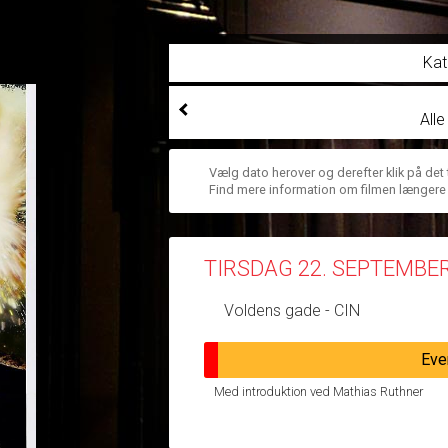
Kat
All
Vælg dato herover og derefter klik på det
Find mere information om filmen længere
TIRSDAG 22. SEPTEMBE
Voldens gade - CIN
Eve
Med introduktion ved Mathias Ruthner