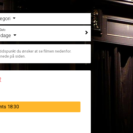
egori
Dato
e dage
 tidspunkt du ønsker at se filmen nedenfor.
 nede på siden.
R
nts 18:30