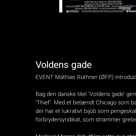
Voldens gade
EVENT Mathias Ruthner (ØFP) introduce
Bag den danske titel ’Voldens gade’ ge
’Thief’. Med et betændt Chicago som b
der har et lukrativt bijob som pengeska
forbrydersyndikat, som strammer grebet 