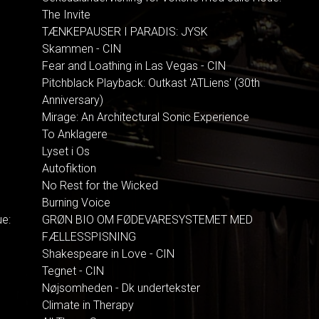
The Invite
TÆNKEPAUSER I PARADIS: JYSK
Skammen - CIN
Fear and Loathing in Las Vegas - CIN
Pitchblack Playback: Outkast 'ATLiens' (30th
Anniversary)
Mirage: An Architectural Sonic Experience
To Anklagere
Lyset i Os
Autofiktion
No Rest for the Wicked
Burning Voice
ue:
GRØN BIO OM FØDEVARESYSTEMET MED
FÆLLESSPISNING
Shakespeare in Love - CIN
Tegnet - CIN
Nøjsomheden - Dk undertekster
Climate in Therapy