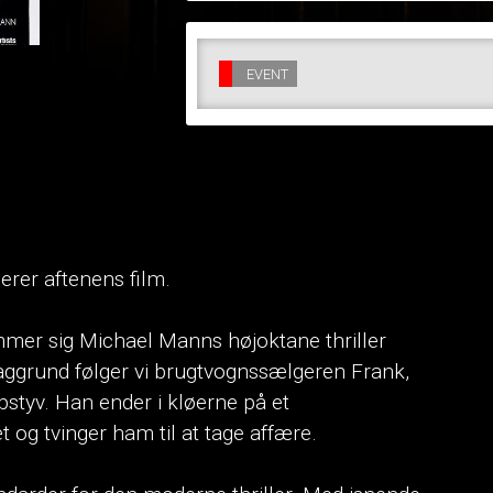
EVENT
rer aftenens film.
mmer sig Michael Manns højoktane thriller
aggrund følger vi brugtvognssælgeren Frank,
bstyv. Han ender i kløerne på et
og tvinger ham til at tage affære.