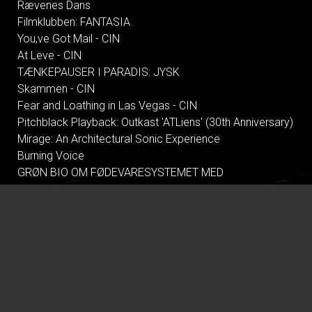
Rævenes Dans
Filmklubben: FANTASIA
You,ve Got Mail - CIN
At Leve - CIN
TÆNKEPAUSER I PARADIS: JYSK
Skammen - CIN
Fear and Loathing in Las Vegas - CIN
Pitchblack Playback: Outkast 'ATLiens' (30th Anniversary)
Mirage: An Architectural Sonic Experience
Burning Voice
GRØN BIO OM FØDEVARESYSTEMET MED
FÆLLESSPISNING
Pressure
Shakespeare in Love - CIN
Tegnet - CIN
Climate in Therapy
All These Summers
Alle Guds farver
Tilværelsens ulidelige lethed - CIN