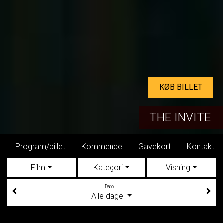
KØB BILLET
THE INVITE
Program/billet
Kommende
Gavekort
Kontakt
Din
Film
Kategori
Visning
Dato
Alle dage