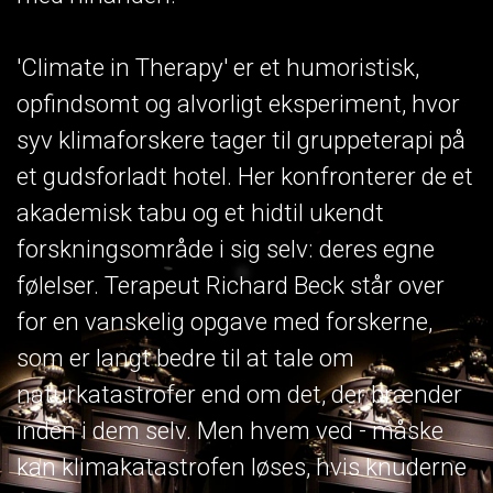
'Climate in Therapy' er et humoristisk,
opfindsomt og alvorligt eksperiment, hvor
syv klimaforskere tager til gruppeterapi på
et gudsforladt hotel. Her konfronterer de et
akademisk tabu og et hidtil ukendt
forskningsområde i sig selv: deres egne
følelser. Terapeut Richard Beck står over
for en vanskelig opgave med forskerne,
som er langt bedre til at tale om
naturkatastrofer end om det, der brænder
inden i dem selv. Men hvem ved - måske
kan klimakatastrofen løses, hvis knuderne