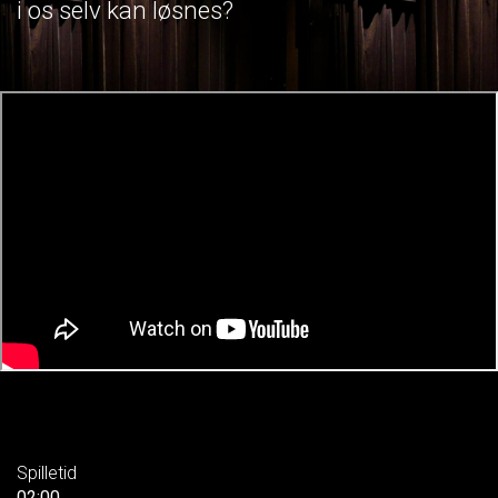
i os selv kan løsnes?
Spilletid
02:00