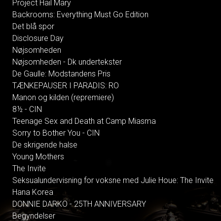
Project Hail Mary
Backrooms: Everything Must Go Edition
Det blå spor
Disclosure Day
Nøjsomheden
Nøjsomheden - Dk undertekster
De Gaulle: Modstandens Pris
TÆNKEPAUSER I PARADIS: RO
Manon og kilden (repremiere)
8½ - CIN
Teenage Sex and Death at Camp Miasma
Sorry to Bother You - CIN
De skrigende halse
Young Mothers
The Invite
Seksualundervisning for voksne med Julie Houe: The Invite
Hana Korea
DONNIE DARKO - 25TH ANNIVERSARY
Begyndelser