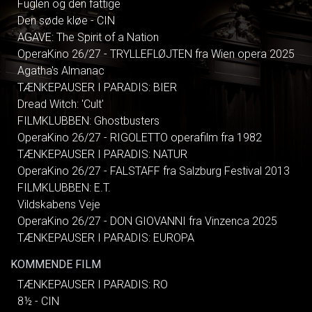
Fuglen og den fattige
Den søde kløe - CIN
AGAVE: The Spirit of a Nation
OperaKino 26/27 - TRYLLEFLØJTEN fra Wien opera 2025
Agatha's Almanac
TÆNKEPAUSER I PARADIS: BIER
Dread Witch: 'Cult'
FILMKLUBBEN: Ghostbusters
OperaKino 26/27 - RIGOLETTO operafilm fra 1982
TÆNKEPAUSER I PARADIS: NATUR
OperaKino 26/27 - FALSTAFF fra Salzburg Festival 2013
FILMKLUBBEN: E.T.
Vildskabens Veje
OperaKino 26/27 - DON GIOVANNI fra Vinzenca 2025
TÆNKEPAUSER I PARADIS: EUROPA
KOMMENDE FILM
TÆNKEPAUSER I PARADIS: RO
8½ - CIN