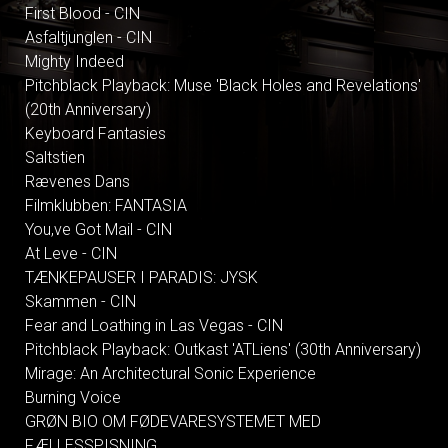
First Blood - CIN
Asfaltjunglen - CIN
Mighty Indeed
Pitchblack Playback: Muse 'Black Holes and Revelations'
(20th Anniversary)
Keyboard Fantasies
Saltstien
Rævenes Dans
Filmklubben: FANTASIA
You,ve Got Mail - CIN
At Leve - CIN
TÆNKEPAUSER I PARADIS: JYSK
Skammen - CIN
Fear and Loathing in Las Vegas - CIN
Pitchblack Playback: Outkast 'ATLiens' (30th Anniversary)
Mirage: An Architectural Sonic Experience
Burning Voice
GRØN BIO OM FØDEVARESYSTEMET MED
FÆLLESSPISNING