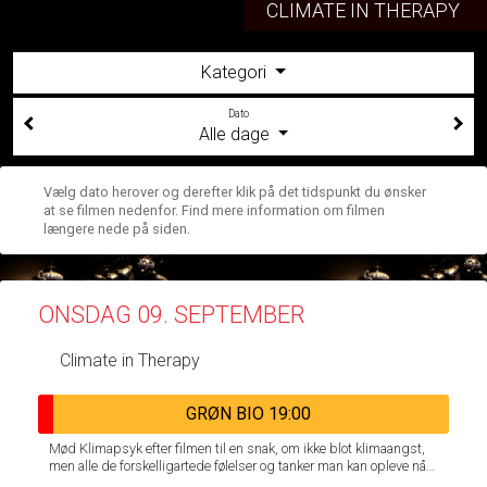
CLIMATE IN THERAPY
Kategori
Dato
Alle dage
Vælg dato herover og derefter klik på det tidspunkt du ønsker
at se filmen nedenfor. Find mere information om filmen
længere nede på siden.
ONSDAG 09. SEPTEMBER
Climate in Therapy
GRØN BIO 19:00
Mød Klimapsyk efter filmen til en snak, om ikke blot klimaangst,
men alle de forskelligartede følelser og tanker man kan opleve når
man lever under de økologiske kriser, samt en reflektion over hvilke