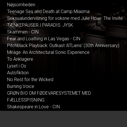
Nøjsomheden
Teenage Sex and Death at Camp Miasma
Seksualundervisning for voksne med Julie Houe: The Invite
TÆNKEPAUSER I PARADIS: JYSK
Skammen - CIN
Fear and Loathing in Las Vegas - CIN
Pitchblack Playback: Outkast 'ATLiens' (30th Anniversary)
Mirage: An Architectural Sonic Experience
To Anklagere
Lyset i Os
Autofiktion
No Rest for the Wicked
Burning Voice
GRØN BIO OM FØDEVARESYSTEMET MED
FÆLLESSPISNING
Shakespeare in Love - CIN
Tegnet - CIN
Nøjsomheden - Dk undertekster