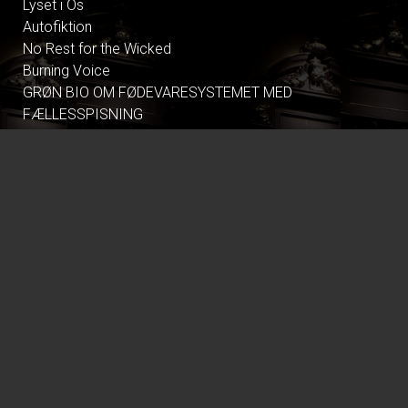
Lyset i Os
Autofiktion
No Rest for the Wicked
Burning Voice
GRØN BIO OM FØDEVARESYSTEMET MED
FÆLLESSPISNING
Shakespeare in Love - CIN
Tegnet - CIN
Nøjsomheden - Dk undertekster
Climate in Therapy
All These Summers
Pressure
Dont Look Back in Anger
Primavera
Alle Guds farver
Tilværelsens ulidelige lethed - CIN
Gentlemen foretrækker blondiner - CIN
Palæstina 1936
Resident Evil