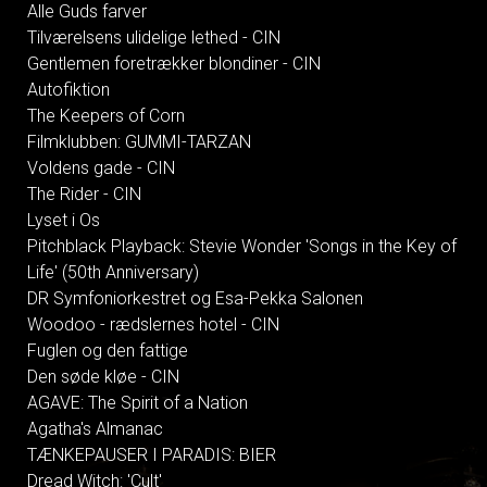
Alle Guds farver
Tilværelsens ulidelige lethed - CIN
Gentlemen foretrækker blondiner - CIN
Autofiktion
The Keepers of Corn
Filmklubben: GUMMI-TARZAN
Voldens gade - CIN
The Rider - CIN
Lyset i Os
Pitchblack Playback: Stevie Wonder 'Songs in the Key of
Life' (50th Anniversary)
DR Symfoniorkestret og Esa-Pekka Salonen
Woodoo - rædslernes hotel - CIN
Fuglen og den fattige
Den søde kløe - CIN
AGAVE: The Spirit of a Nation
Agatha's Almanac
TÆNKEPAUSER I PARADIS: BIER
Dread Witch: 'Cult'