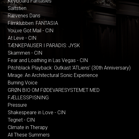
Keyboard Fantasies
Saltstien
Rævenes Dans
Filmklubben: FANTASIA
You,ve Got Mail - CIN
At Leve - CIN
TÆNKEPAUSER I PARADIS: JYSK
Skammen - CIN
Fear and Loathing in Las Vegas - CIN
Pitchblack Playback: Outkast 'ATLiens' (30th Anniversary)
Mirage: An Architectural Sonic Experience
Burning Voice
GRØN BIO OM FØDEVARESYSTEMET MED
FÆLLESSPISNING
Pressure
Shakespeare in Love - CIN
Tegnet - CIN
Climate in Therapy
All These Summers