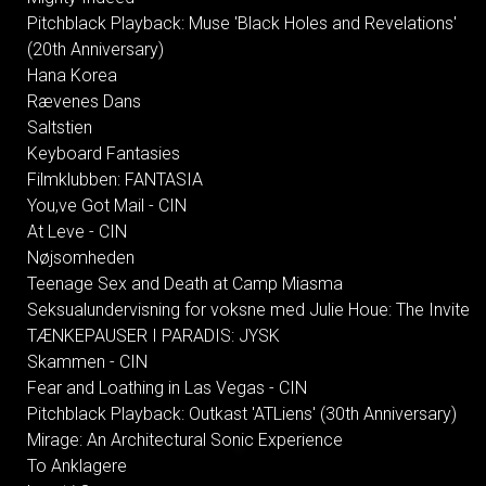
Pitchblack Playback: Muse 'Black Holes and Revelations'
(20th Anniversary)
Hana Korea
Rævenes Dans
Saltstien
Keyboard Fantasies
Filmklubben: FANTASIA
You,ve Got Mail - CIN
At Leve - CIN
Nøjsomheden
Teenage Sex and Death at Camp Miasma
Seksualundervisning for voksne med Julie Houe: The Invite
TÆNKEPAUSER I PARADIS: JYSK
Skammen - CIN
Fear and Loathing in Las Vegas - CIN
Pitchblack Playback: Outkast 'ATLiens' (30th Anniversary)
Mirage: An Architectural Sonic Experience
To Anklagere