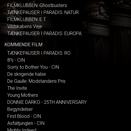
FILMKLUBBEN: Ghostbusters
TÆNKEPAUSER I PARADIS: NATUR
FILMKLUBBEN: E.T.
Vildskabens Veje
TÆNKEPAUSER I PARADIS: EUROPA
KOMMENDE FILM
TÆNKEPAUSER I PARADIS: RO
8½ - CIN
Sorry to Bother You - CIN
De skrigende halse
De Gaulle: Modstandens Pris
The Invite
Young Mothers
DONNIE DARKO - 25TH ANNIVERSARY
Begyndelser
First Blood - CIN
Asfaltjunglen - CIN
Mighty Indeed