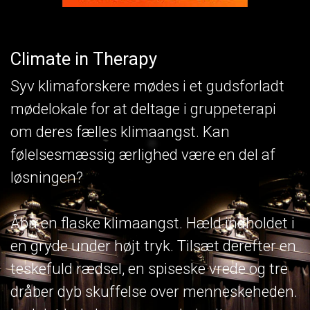
Climate in Therapy
Syv klimaforskere mødes i et gudsforladt
mødelokale for at deltage i gruppeterapi
om deres fælles klimaangst. Kan
følelsesmæssig ærlighed være en del af
løsningen?
Åbn en flaske klimaangst. Hæld indholdet i
en gryde under højt tryk. Tilsæt derefter en
teskefuld rædsel, en spiseske vrede og tre
dråber dyb skuffelse over menneskeheden.