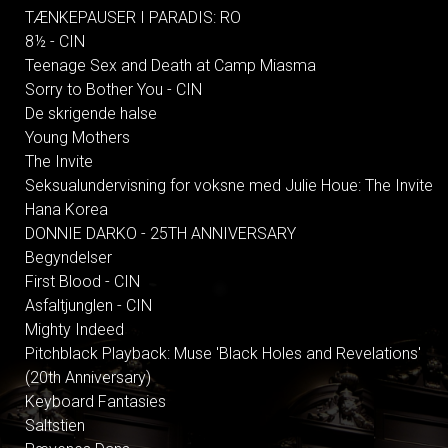
TÆNKEPAUSER I PARADIS: RO
8½ - CIN
Teenage Sex and Death at Camp Miasma
Sorry to Bother You - CIN
De skrigende halse
Young Mothers
The Invite
Seksualundervisning for voksne med Julie Houe: The Invite
Hana Korea
DONNIE DARKO - 25TH ANNIVERSARY
Begyndelser
First Blood - CIN
Asfaltjunglen - CIN
Mighty Indeed
Pitchblack Playback: Muse 'Black Holes and Revelations'
(20th Anniversary)
Keyboard Fantasies
Saltstien