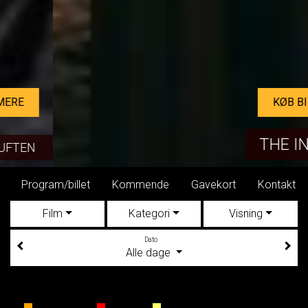
KØB BILLET
THE INVITE
Program/billet
Kommende
Gavekort
Kontakt
Film
Kategori
Visning
Dato
Alle dage