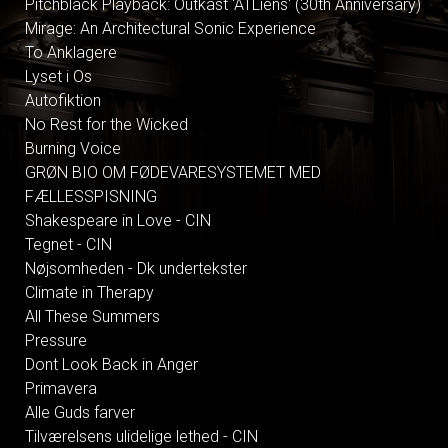
Pitchblack Playback: Outkast 'ATLiens' (30th Anniversary)
Mirage: An Architectural Sonic Experience
To Anklagere
Lyset i Os
Autofiktion
No Rest for the Wicked
Burning Voice
GRØN BIO OM FØDEVARESYSTEMET MED
FÆLLESSPISNING
Shakespeare in Love - CIN
Tegnet - CIN
Nøjsomheden - Dk undertekster
Climate in Therapy
All These Summers
Pressure
Dont Look Back in Anger
Primavera
Alle Guds farver
Tilværelsens ulidelige lethed - CIN