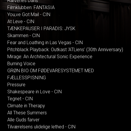
Rævenes Dans
Filmklubben: FANTASIA
You,ve Got Mail - CIN
At Leve - CIN
TÆNKEPAUSER I PARADIS: JYSK
Skammen - CIN
Fear and Loathing in Las Vegas - CIN
Pitchblack Playback: Outkast 'ATLiens' (30th Anniversary)
Mirage: An Architectural Sonic Experience
Burning Voice
GRØN BIO OM FØDEVARESYSTEMET MED
FÆLLESSPISNING
Pressure
Shakespeare in Love - CIN
Tegnet - CIN
Climate in Therapy
All These Summers
Alle Guds farver
Tilværelsens ulidelige lethed - CIN