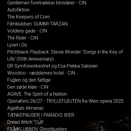
Gentlemen foretrækker blondiner - CIN
Autofiktion
The Keepers of Corn
Filmklubben: GUMMI-TARZAN
Voldens gade - CIN
The Rider - CIN
Lyset i Os
Pitchblack Playback: Stevie Wonder 'Songs in the Key of
Life' (50th Anniversary)
DR Symfoniorkestret og Esa-Pekka Salonen
Woodoo - rædslernes hotel - CIN
Fuglen og den fattige
Den søde kløe - CIN
AGAVE: The Spirit of a Nation
OperaKino 26/27 - TRYLLEFLØJTEN fra Wien opera 2025
Agatha's Almanac
TÆNKEPAUSER I PARADIS: BIER
Dread Witch: 'Cult'
FILMKLUBBEN: Ghostbusters