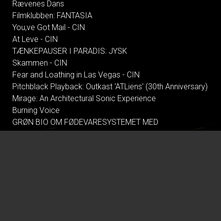
Rævenes Dans
Filmklubben: FANTASIA
You,ve Got Mail - CIN
At Leve - CIN
TÆNKEPAUSER I PARADIS: JYSK
Skammen - CIN
Fear and Loathing in Las Vegas - CIN
Pitchblack Playback: Outkast 'ATLiens' (30th Anniversary)
Mirage: An Architectural Sonic Experience
Burning Voice
GRØN BIO OM FØDEVARESYSTEMET MED
FÆLLESSPISNING
Pressure
Shakespeare in Love - CIN
Tegnet - CIN
Climate in Therapy
All These Summers
Alle Guds farver
Tilværelsens ulidelige lethed - CIN