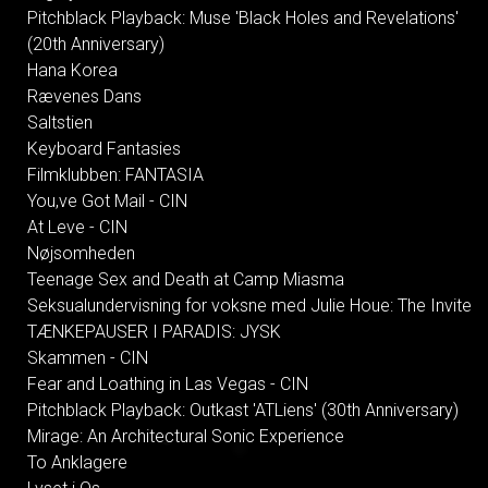
Pitchblack Playback: Muse 'Black Holes and Revelations'
(20th Anniversary)
Hana Korea
Rævenes Dans
Saltstien
Keyboard Fantasies
Filmklubben: FANTASIA
You,ve Got Mail - CIN
At Leve - CIN
Nøjsomheden
Teenage Sex and Death at Camp Miasma
Seksualundervisning for voksne med Julie Houe: The Invite
TÆNKEPAUSER I PARADIS: JYSK
Skammen - CIN
Fear and Loathing in Las Vegas - CIN
Pitchblack Playback: Outkast 'ATLiens' (30th Anniversary)
Mirage: An Architectural Sonic Experience
To Anklagere