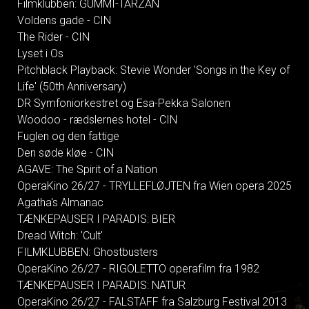
Filmklubben: GUMMI-TARZAN
Voldens gade - CIN
The Rider - CIN
Lyset i Os
Pitchblack Playback: Stevie Wonder 'Songs in the Key of
Life' (50th Anniversary)
DR Symfoniorkestret og Esa-Pekka Salonen
Woodoo - rædslernes hotel - CIN
Fuglen og den fattige
Den søde kløe - CIN
AGAVE: The Spirit of a Nation
OperaKino 26/27 - TRYLLEFLØJTEN fra Wien opera 2025
Agatha's Almanac
TÆNKEPAUSER I PARADIS: BIER
Dread Witch: 'Cult'
FILMKLUBBEN: Ghostbusters
OperaKino 26/27 - RIGOLETTO operafilm fra 1982
TÆNKEPAUSER I PARADIS: NATUR
OperaKino 26/27 - FALSTAFF fra Salzburg Festival 2013