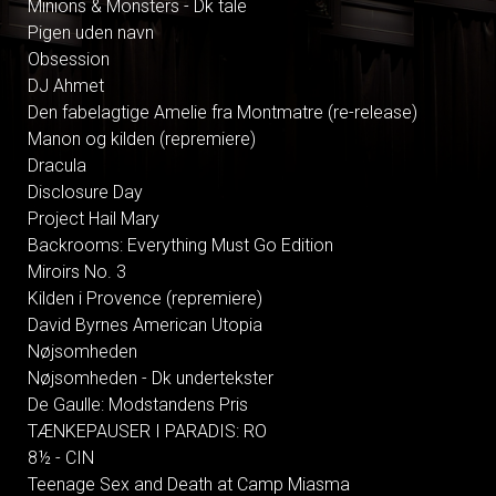
Minions & Monsters - Dk tale
Pigen uden navn
Obsession
DJ Ahmet
Den fabelagtige Amelie fra Montmatre (re-release)
Manon og kilden (repremiere)
Dracula
Disclosure Day
Project Hail Mary
Backrooms: Everything Must Go Edition
Miroirs No. 3
Kilden i Provence (repremiere)
David Byrnes American Utopia
Nøjsomheden
Nøjsomheden - Dk undertekster
De Gaulle: Modstandens Pris
TÆNKEPAUSER I PARADIS: RO
8½ - CIN
Teenage Sex and Death at Camp Miasma