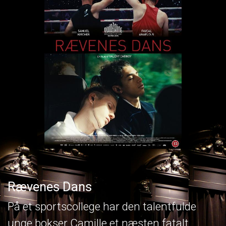
Rævenes Dans
På et sportscollege har den talentfulde
unge bokser Camille et næsten fatalt