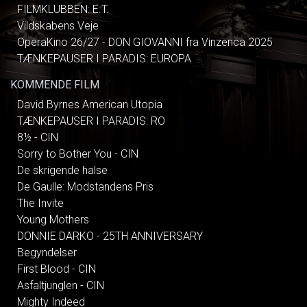
FILMKLUBBEN: E.T.
Vildskabens Veje
OperaKino 26/27 - DON GIOVANNI fra Vinzenca 2025
TÆNKEPAUSER I PARADIS: EUROPA
KOMMENDE FILM
David Byrnes American Utopia
TÆNKEPAUSER I PARADIS: RO
8½ - CIN
Sorry to Bother You - CIN
De skrigende halse
De Gaulle: Modstandens Pris
The Invite
Young Mothers
DONNIE DARKO - 25TH ANNIVERSARY
Begyndelser
First Blood - CIN
Asfaltjunglen - CIN
Mighty Indeed