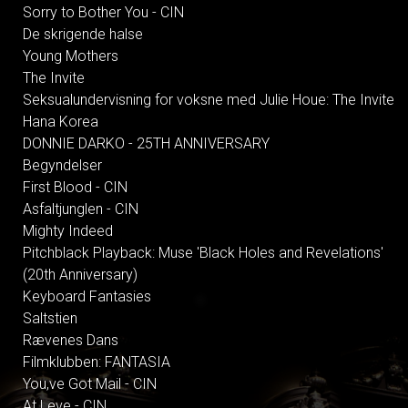
Sorry to Bother You - CIN
De skrigende halse
Young Mothers
The Invite
Seksualundervisning for voksne med Julie Houe: The Invite
Hana Korea
DONNIE DARKO - 25TH ANNIVERSARY
Begyndelser
First Blood - CIN
Asfaltjunglen - CIN
Mighty Indeed
Pitchblack Playback: Muse 'Black Holes and Revelations'
(20th Anniversary)
Keyboard Fantasies
Saltstien
Rævenes Dans
Filmklubben: FANTASIA
You,ve Got Mail - CIN
At Leve - CIN