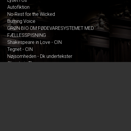
Lyset i Os
Autofiktion
No Rest for the Wicked
Burning Voice
GRØN BIO OM FØDEVARESYSTEMET MED
FÆLLESSPISNING
Shakespeare in Love - CIN
Tegnet - CIN
Nøjsomheden - Dk undertekster
Climate in Therapy
All These Summers
Pressure
Dont Look Back in Anger
Primavera
Alle Guds farver
Tilværelsens ulidelige lethed - CIN
Gentlemen foretrækker blondiner - CIN
Palæstina 1936
Resident Evil