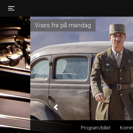
Toggle navigation
Vises fra på mandag
Previous
Program/billet
Komm