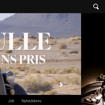
Next
n
Job
Nyhedsbrev