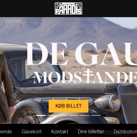
Øst for Paradis
KØB BILLET
ende
Gavekort
Kontakt
Dine billetter
Distributio