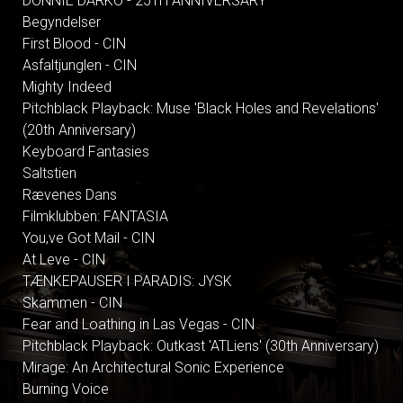
DONNIE DARKO - 25TH ANNIVERSARY
Begyndelser
First Blood - CIN
Asfaltjunglen - CIN
Mighty Indeed
Pitchblack Playback: Muse 'Black Holes and Revelations'
(20th Anniversary)
Keyboard Fantasies
Saltstien
Rævenes Dans
Filmklubben: FANTASIA
You,ve Got Mail - CIN
At Leve - CIN
TÆNKEPAUSER I PARADIS: JYSK
Skammen - CIN
Fear and Loathing in Las Vegas - CIN
Pitchblack Playback: Outkast 'ATLiens' (30th Anniversary)
Mirage: An Architectural Sonic Experience
Burning Voice