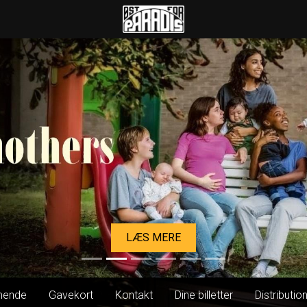
Øst for Paradis
LÆS MERE
ende
Gavekort
Kontakt
Dine billetter
Distributio