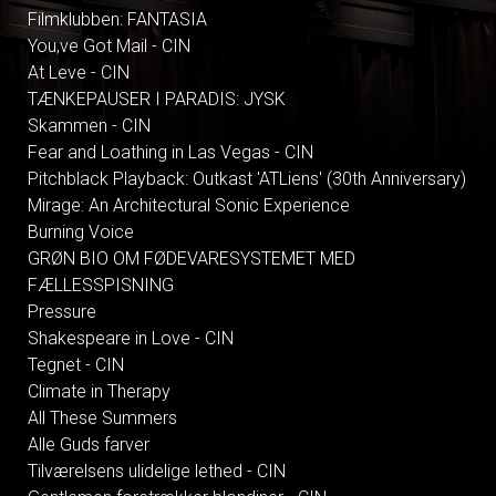
Filmklubben: FANTASIA
You,ve Got Mail - CIN
At Leve - CIN
TÆNKEPAUSER I PARADIS: JYSK
Skammen - CIN
Fear and Loathing in Las Vegas - CIN
Pitchblack Playback: Outkast 'ATLiens' (30th Anniversary)
Mirage: An Architectural Sonic Experience
Burning Voice
GRØN BIO OM FØDEVARESYSTEMET MED
FÆLLESSPISNING
Pressure
Shakespeare in Love - CIN
Tegnet - CIN
Climate in Therapy
All These Summers
Alle Guds farver
Tilværelsens ulidelige lethed - CIN