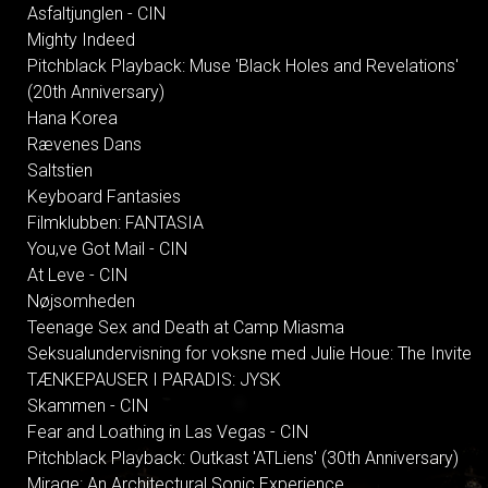
Asfaltjunglen - CIN
Mighty Indeed
Pitchblack Playback: Muse 'Black Holes and Revelations'
(20th Anniversary)
Hana Korea
Rævenes Dans
Saltstien
Keyboard Fantasies
Filmklubben: FANTASIA
You,ve Got Mail - CIN
At Leve - CIN
Nøjsomheden
Teenage Sex and Death at Camp Miasma
Seksualundervisning for voksne med Julie Houe: The Invite
TÆNKEPAUSER I PARADIS: JYSK
Skammen - CIN
Fear and Loathing in Las Vegas - CIN
Pitchblack Playback: Outkast 'ATLiens' (30th Anniversary)
Mirage: An Architectural Sonic Experience