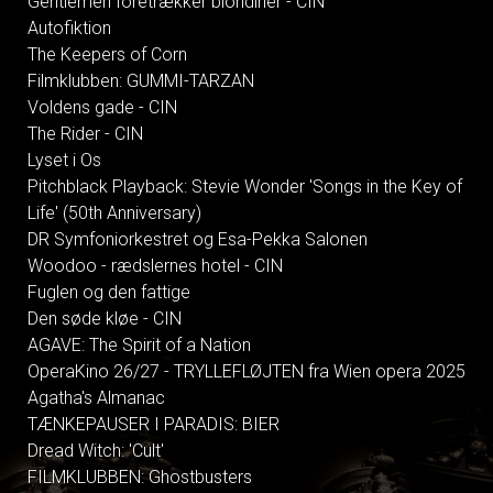
Gentlemen foretrækker blondiner - CIN
Autofiktion
The Keepers of Corn
Filmklubben: GUMMI-TARZAN
Voldens gade - CIN
The Rider - CIN
Lyset i Os
Pitchblack Playback: Stevie Wonder 'Songs in the Key of
Life' (50th Anniversary)
DR Symfoniorkestret og Esa-Pekka Salonen
Woodoo - rædslernes hotel - CIN
Fuglen og den fattige
Den søde kløe - CIN
AGAVE: The Spirit of a Nation
OperaKino 26/27 - TRYLLEFLØJTEN fra Wien opera 2025
Agatha's Almanac
TÆNKEPAUSER I PARADIS: BIER
Dread Witch: 'Cult'
FILMKLUBBEN: Ghostbusters