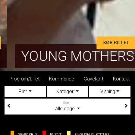
KØB BILLET
YOUNG MOTHERS
Program/billet
Kommende
Gavekort
Kontakt
Film
Kategori
Visning
Dato
Alle dage
SENIORBIO
EVENT
ENGLISH SUBTITLES