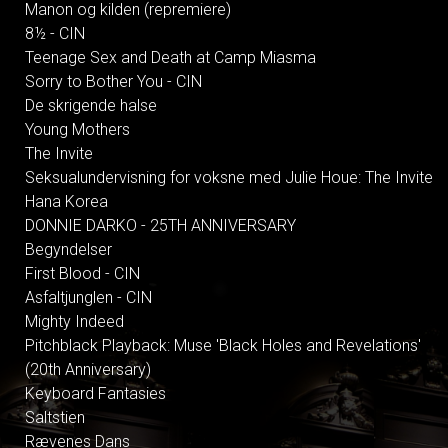
Manon og kilden (repremiere)
8½ - CIN
Teenage Sex and Death at Camp Miasma
Sorry to Bother You - CIN
De skrigende halse
Young Mothers
The Invite
Seksualundervisning for voksne med Julie Houe: The Invite
Hana Korea
DONNIE DARKO - 25TH ANNIVERSARY
Begyndelser
First Blood - CIN
Asfaltjunglen - CIN
Mighty Indeed
Pitchblack Playback: Muse 'Black Holes and Revelations'
(20th Anniversary)
Keyboard Fantasies
Saltstien
Rævenes Dans