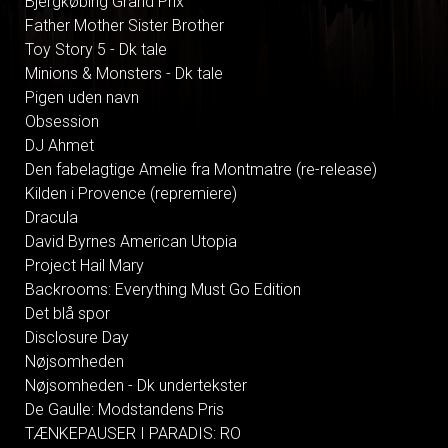
Bjergkøbing Grand Prix
Father Mother Sister Brother
Toy Story 5 - Dk tale
Minions & Monsters - Dk tale
Pigen uden navn
Obsession
DJ Ahmet
Den fabelagtige Amelie fra Montmatre (re-release)
Kilden i Provence (repremiere)
Dracula
David Byrnes American Utopia
Project Hail Mary
Backrooms: Everything Must Go Edition
Det blå spor
Disclosure Day
Nøjsomheden
Nøjsomheden - Dk undertekster
De Gaulle: Modstandens Pris
TÆNKEPAUSER I PARADIS: RO