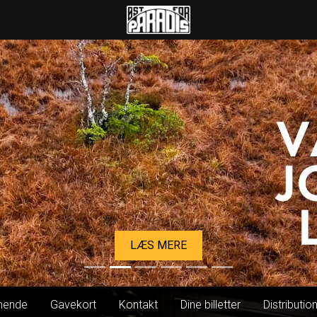
Øst for Paradis
LÆS MERE
ende
Gavekort
Kontakt
Dine billetter
Distributio