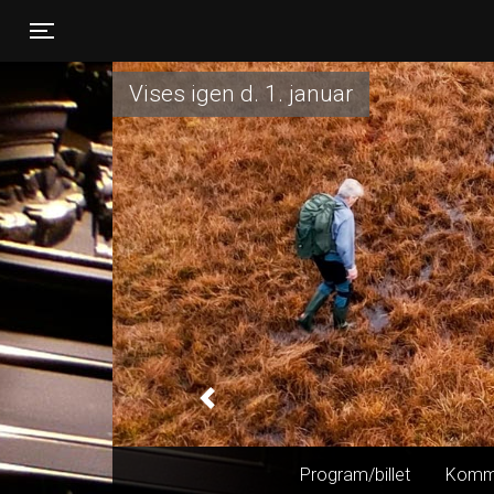
Toggle navigation
Vises igen d. 1. januar
Previous
Program/billet
Komm