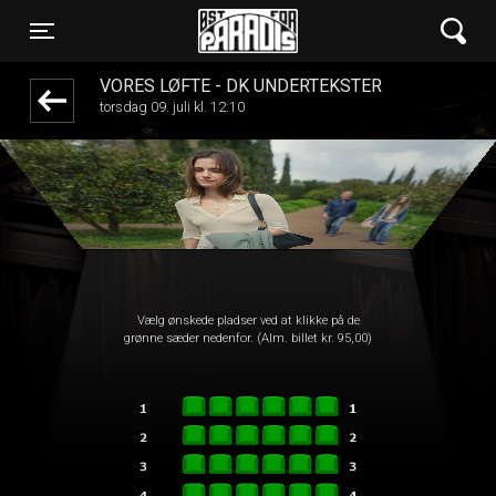
Øst for Paradis
front05-temp 051237
Toggle navigation
VORES LØFTE - DK UNDERTEKSTER
torsdag 09. juli kl. 12:10
Vælg ønskede pladser ved at klikke på de
grønne sæder nedenfor. (Alm. billet kr. 95,00)