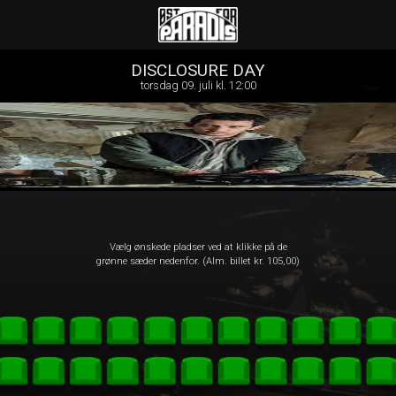
Øst for Paradis
1step-front02 035742
DISCLOSURE DAY
torsdag 09. juli kl. 12:00
Vælg ønskede pladser ved at klikke på de
grønne sæder nedenfor. (Alm. billet kr. 105,00)