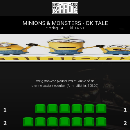
Øst for Paradis
front05-temp 062707
MINIONS & MONSTERS - DK TALE
tirsdag 14. juli kl. 14:50
Vælg ønskede pladser ved at klikke på de
grønne sæder nedenfor. (Alm. billet kr. 105,00)