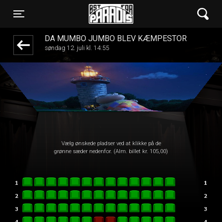
Øst for Paradis
1step-front02 083729
Toggle navigation
DA MUMBO JUMBO BLEV KÆMPESTOR
søndag 12. juli kl. 14:55
Vælg ønskede pladser ved at klikke på de
grønne sæder nedenfor. (Alm. billet kr. 105,00)