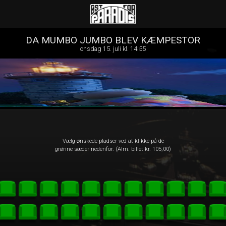
Øst for Paradis
1step-front02 035833
DA MUMBO JUMBO BLEV KÆMPESTOR
onsdag 15. juli kl. 14:55
Vælg ønskede pladser ved at klikke på de
grønne sæder nedenfor. (Alm. billet kr. 105,00)