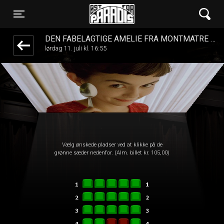
Øst for Paradis
1step-front02 093659
Toggle navigation
DEN FABELAGTIGE AMELIE FRA MONTMATRE (RE-RELEASE)
lørdag 11. juli kl. 16:55
Vælg ønskede pladser ved at klikke på de
grønne sæder nedenfor. (Alm. billet kr. 105,00)