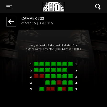
Øst for Paradis
front05-temp 120000
Toggle navigation
CAMPER 303
onsdag 15. juli kl. 10:15
Vælg ønskede pladser ved at klikke på de
grønne sæder nedenfor. (Alm. billet kr. 110,00)