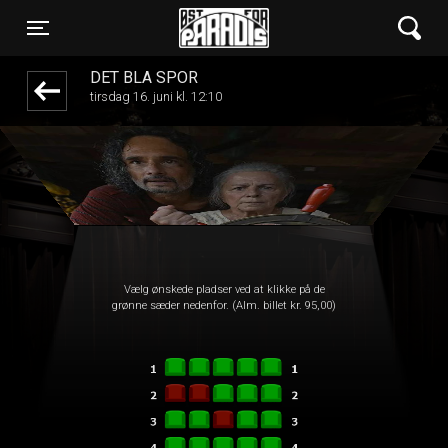
Øst for Paradis
front05-temp 061119
Toggle navigation
DET BLÅ SPOR
tirsdag 16. juni kl. 12:10
Vælg ønskede pladser ved at klikke på de
grønne sæder nedenfor. (Alm. billet kr. 95,00)