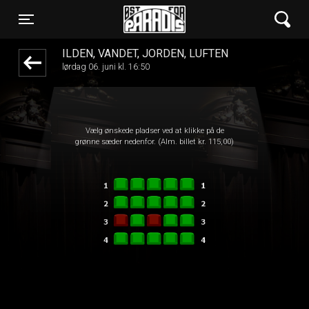
Øst for Paradis
front03-cc 014946
Toggle navigation
ILDEN, VANDET, JORDEN, LUFTEN
lørdag 06. juni kl. 16:50
Vælg ønskede pladser ved at klikke på de
grønne sæder nedenfor. (Alm. billet kr. 115,00)