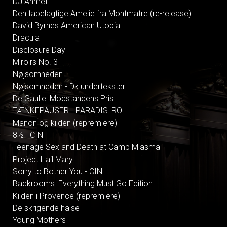
DJ Ahmet
Den fabelagtige Amelie fra Montmatre (re-release)
David Byrnes American Utopia
Dracula
Disclosure Day
Miroirs No. 3
Nøjsomheden
Nøjsomheden - Dk undertekster
De Gaulle: Modstandens Pris
TÆNKEPAUSER I PARADIS: RO
Manon og kilden (repremiere)
8½ - CIN
Teenage Sex and Death at Camp Miasma
Project Hail Mary
Sorry to Bother You - CIN
Backrooms: Everything Must Go Edition
Kilden i Provence (repremiere)
De skrigende halse
Young Mothers