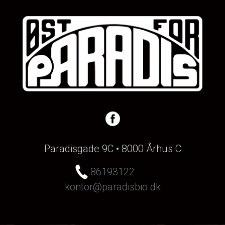
Paradisgade 9C • 8000 Århus C
86193122
kontor@paradisbio.dk