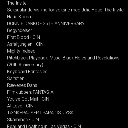
The Invite
Seksualundervisning for voksne med Julie Houe: The Invite
Hana Korea
DONNIE DARKO - 25TH ANNIVERSARY
Begyndelser
First Blood - CIN
Asfaltjunglen - CIN
Mighty Indeed
Pitchblack Playback: Muse 'Black Holes and Revelations'
(20th Anniversary)
Keyboard Fantasies
Saltstien
Rævenes Dans
Filmklubben: FANTASIA
You,ve Got Mail - CIN
At Leve - CIN
TÆNKEPAUSER I PARADIS: JYSK
Skammen - CIN
Fear and Loathing in Las Vegas - CIN