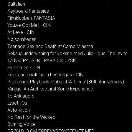
Saltstien
Keyboard Fantasies
Filmklubben: FANTASIA
You,ve Got Mail - CIN
At Leve - CIN
Nøjsomheden
Teenage Sex and Death at Camp Miasma
Seksualundervisning for voksne med Julie Houe: The Invite
TÆNKEPAUSER I PARADIS: JYSK
Skammen - CIN
Fear and Loathing in Las Vegas - CIN
Pitchblack Playback: Outkast 'ATLiens' (30th Anniversary)
Mirage: An Architectural Sonic Experience
To Anklagere
Lyset i Os
Autofiktion
No Rest for the Wicked
Burning Voice
GRØN BIO OM FØDEVARESYSTEMET MED