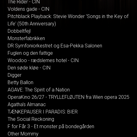
The Rider - CIN
Voldens gade - CIN
Pitchblack Playback: Stevie Wonder 'Songs in the Key of
Life' (50th Anniversary)
Dobbeltfejl
Monsterfabrikken
DR Symfoniorkestret og Esa-Pekka Salonen
Fuglen og den fattige
Woodoo - rædslernes hotel - CIN
Den søde kløe - CIN
Digger
Betty Ballon
AGAVE: The Spirit of a Nation
OperaKino 26/27 - TRYLLEFLØJTEN fra Wien opera 2025
Agatha's Almanac
TÆNKEPAUSER I PARADIS: BIER
The Social Reckoning
F for Får 3 - Et monster på bondegården
Other Mommy