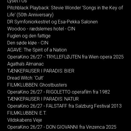
Lyset i Os
Pitchblack Playback: Stevie Wonder 'Songs in the Key of
Life' (50th Anniversary)
DR Symfoniorkestret og Esa-Pekka Salonen
Woodoo - rædslernes hotel - CIN
Fuglen og den fattige
Den søde kløe - CIN
AGAVE: The Spirit of a Nation
OperaKino 26/27 - TRYLLEFLØJTEN fra Wien opera 2025
Agatha's Almanac
TÆNKEPAUSER I PARADIS: BIER
Dread Witch: 'Cult'
FILMKLUBBEN: Ghostbusters
OperaKino 26/27 - RIGOLETTO operafilm fra 1982
TÆNKEPAUSER I PARADIS: NATUR
OperaKino 26/27 - FALSTAFF fra Salzburg Festival 2013
FILMKLUBBEN: E.T.
Vildskabens Veje
OperaKino 26/27 - DON GIOVANNI fra Vinzenca 2025