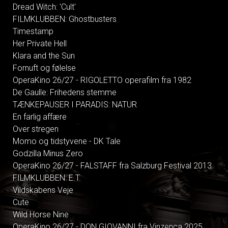
Dread Witch: 'Cult'
FILMKLUBBEN: Ghostbusters
Timestamp
Her Private Hell
Klara and the Sun
Fornuft og følelse
OperaKino 26/27 - RIGOLETTO operafilm fra 1982
De Gaulle: Frihedens stemme
TÆNKEPAUSER I PARADIS: NATUR
En farlig affære
Over stregen
Momo og tidstyvene - DK Tale
Godzilla Minus Zero
OperaKino 26/27 - FALSTAFF fra Salzburg Festival 2013
FILMKLUBBEN: E.T.
Vildskabens Veje
Cute
Wild Horse Nine
OperaKino 26/27 - DON GIOVANNI fra Vinzenca 2025