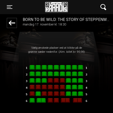
Øst for Paradis
1step-front02 092226
Toggle navigation
BORN TO BE WILD: THE STORY OF STEPPENWOLF - CIN
mandag 17. november kl. 18:30
Vælg ønskede pladser ved at klikke på de
grønne sæder nedenfor. (Alm. billet kr. 90,00)