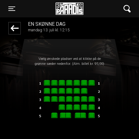
Øst for Paradis
1step-front02 113542
Toggle navigation
EN SKØNNE DAG
mandag 13. juli kl. 12:15
Vælg ønskede pladser ved at klikke på de
grønne sæder nedenfor. (Alm. billet kr. 95,00)