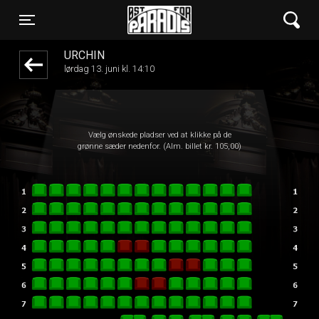
Øst for Paradis
1step-front02 061641
Toggle navigation
URCHIN
lørdag 13. juni kl. 14:10
Vælg ønskede pladser ved at klikke på de
grønne sæder nedenfor. (Alm. billet kr. 105,00)