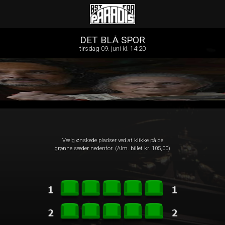
Øst for Paradis
front05-temp 121329
DET BLÅ SPOR
tirsdag 09. juni kl. 14:20
Vælg ønskede pladser ved at klikke på de
grønne sæder nedenfor. (Alm. billet kr. 105,00)