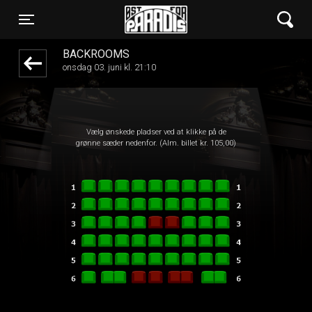
Øst for Paradis
front03-cc 055446
Toggle navigation
BACKROOMS
onsdag 03. juni kl. 21:10
Vælg ønskede pladser ved at klikke på de
grønne sæder nedenfor. (Alm. billet kr. 105,00)