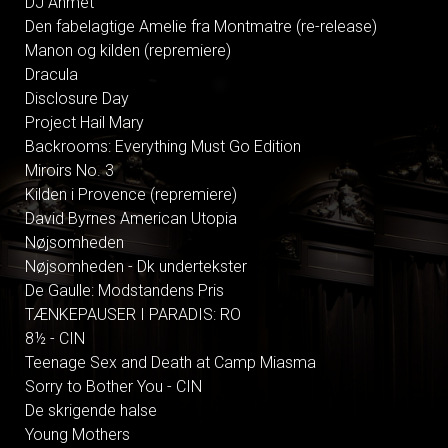
DJ Ahmet
Den fabelagtige Amelie fra Montmatre (re-release)
Manon og kilden (repremiere)
Dracula
Disclosure Day
Project Hail Mary
Backrooms: Everything Must Go Edition
Miroirs No. 3
Kilden i Provence (repremiere)
David Byrnes American Utopia
Nøjsomheden
Nøjsomheden - Dk undertekster
De Gaulle: Modstandens Pris
TÆNKEPAUSER I PARADIS: RO
8½ - CIN
Teenage Sex and Death at Camp Miasma
Sorry to Bother You - CIN
De skrigende halse
Young Mothers