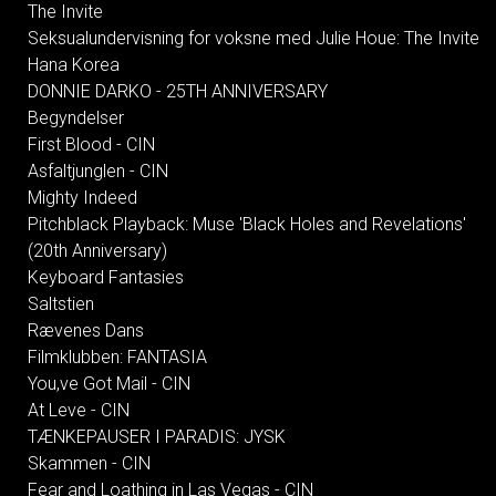
The Invite
Seksualundervisning for voksne med Julie Houe: The Invite
Hana Korea
DONNIE DARKO - 25TH ANNIVERSARY
Begyndelser
First Blood - CIN
Asfaltjunglen - CIN
Mighty Indeed
Pitchblack Playback: Muse 'Black Holes and Revelations'
(20th Anniversary)
Keyboard Fantasies
Saltstien
Rævenes Dans
Filmklubben: FANTASIA
You,ve Got Mail - CIN
At Leve - CIN
TÆNKEPAUSER I PARADIS: JYSK
Skammen - CIN
Fear and Loathing in Las Vegas - CIN