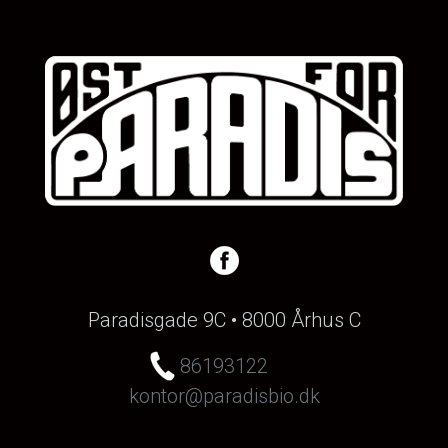
Paradisgade 9C • 8000 Århus C
86193122
kontor@paradisbio.dk