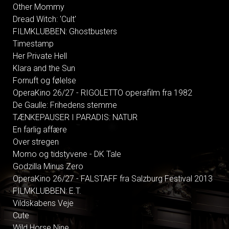
Other Mommy
Dread Witch: 'Cult'
FILMKLUBBEN: Ghostbusters
Timestamp
Her Private Hell
Klara and the Sun
Fornuft og følelse
OperaKino 26/27 - RIGOLETTO operafilm fra 1982
De Gaulle: Frihedens stemme
TÆNKEPAUSER I PARADIS: NATUR
En farlig affære
Over stregen
Momo og tidstyvene - DK Tale
Godzilla Minus Zero
OperaKino 26/27 - FALSTAFF fra Salzburg Festival 2013
FILMKLUBBEN: E.T.
Vildskabens Veje
Cute
Wild Horse Nine