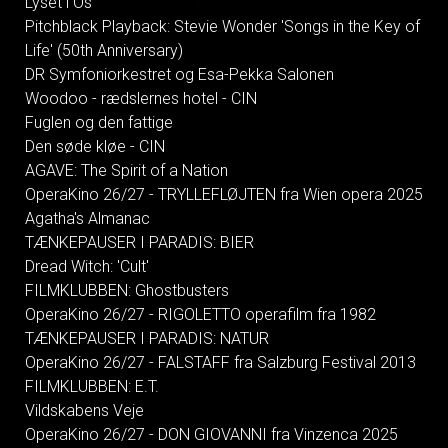
Lyset i Os
Pitchblack Playback: Stevie Wonder 'Songs in the Key of
Life' (50th Anniversary)
DR Symfoniorkestret og Esa-Pekka Salonen
Woodoo - rædslernes hotel - CIN
Fuglen og den fattige
Den søde kløe - CIN
AGAVE: The Spirit of a Nation
OperaKino 26/27 - TRYLLEFLØJTEN fra Wien opera 2025
Agatha's Almanac
TÆNKEPAUSER I PARADIS: BIER
Dread Witch: 'Cult'
FILMKLUBBEN: Ghostbusters
OperaKino 26/27 - RIGOLETTO operafilm fra 1982
TÆNKEPAUSER I PARADIS: NATUR
OperaKino 26/27 - FALSTAFF fra Salzburg Festival 2013
FILMKLUBBEN: E.T.
Vildskabens Veje
OperaKino 26/27 - DON GIOVANNI fra Vinzenca 2025