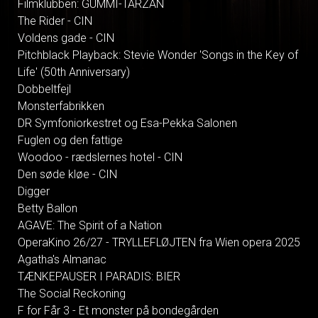
Filmklubben: GUMMI-TARZAN
The Rider - CIN
Voldens gade - CIN
Pitchblack Playback: Stevie Wonder 'Songs in the Key of
Life' (50th Anniversary)
Dobbeltfejl
Monsterfabrikken
DR Symfoniorkestret og Esa-Pekka Salonen
Fuglen og den fattige
Woodoo - rædslernes hotel - CIN
Den søde kløe - CIN
Digger
Betty Ballon
AGAVE: The Spirit of a Nation
OperaKino 26/27 - TRYLLEFLØJTEN fra Wien opera 2025
Agatha's Almanac
TÆNKEPAUSER I PARADIS: BIER
The Social Reckoning
F for Får 3 - Et monster på bondegården