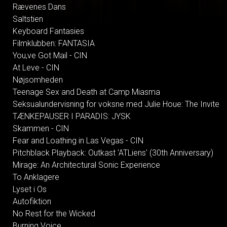
Rævenes Dans
Saltstien
Keyboard Fantasies
Filmklubben: FANTASIA
You,ve Got Mail - CIN
At Leve - CIN
Nøjsomheden
Teenage Sex and Death at Camp Miasma
Seksualundervisning for voksne med Julie Houe: The Invite
TÆNKEPAUSER I PARADIS: JYSK
Skammen - CIN
Fear and Loathing in Las Vegas - CIN
Pitchblack Playback: Outkast 'ATLiens' (30th Anniversary)
Mirage: An Architectural Sonic Experience
To Anklagere
Lyset i Os
Autofiktion
No Rest for the Wicked
Burning Voice